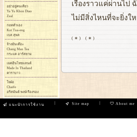
เรื่องราวแค่ผ่านไป ฉ
อย่าอยู่คนเดียว
Ya Yu Khon Diao
ไม่มีสิ่งไหนที่จะยิ่
Zeal
กอดตัวเอง
Kot Tua-eng
เบล สุพล
( ∗ )
( ∗ )
จ้างมันเต๊อะ
Chang Man Tea
กระแต อาร์สยาม
เมดอินไทยแลนด์
Made In Thailand
คาราบาว
ใจฝ่อ
Chaifo
อริสมันต์ พงษ์เรืองรอง
|
|
Site map
About me
แนะนำการใช้งาน