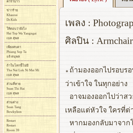
คาราบาว
ข่าวร้าย
Khaorai
เพลง : Photogra
Dr.Kids
ให้ตอบว่ายังไง
Hai Top Wa Yangngai
ศิลปิน : Armchair
เบล สุพล
เพียงสบตา
Phiang Sop Ta
แจ้ ดนุพล
ถ้าในโลกนี้ไม่มี
ถ้ามองออกไปรอบรอบ
Tha Nai Lok Ni Mai Mi
∗
เบล สุพล
ว่าเข้าใจ ในทุกอย่าง
ส่วนที่หาย
Suan Thi Hai
เบล สุพล
อาจมองออกไปว่าสวย
ส่วนต่าง
Suan Tang
เหลือแต่หัวใจ ใครที่ต่
Bowkylion
Restart
หากมองกลับมาจากโล
Restart
Room 39