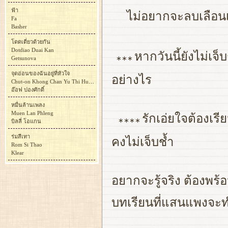
ฟ้า
ไม่อยากจะลบเลือนเก
Fa
Basher
โดดเดี่ยวด้วยกัน
Dotdiao Duai Kan
หากวันนี้ยังไม่เจ
∗∗∗
Getsunova
จุดอ่อนของฉันอยู่ที่หัวใจ
อย่างไร
Chut-on Khong Chan Yu Thi Huachai
อ๊อฟ ปองศักดิ์
หมื่นล้านเพลง
Muen Lan Phleng
รักเอ่ยใจต้องเรีย
∗∗∗∗
บิลลี่ โอแกน
ร่มสีเทา
คงไม่เจ็บช้ำ
Rom Si Thao
Klear
อยากจะรู้จริง ต้องพร
บทเรียนที่แสนแพงจะท