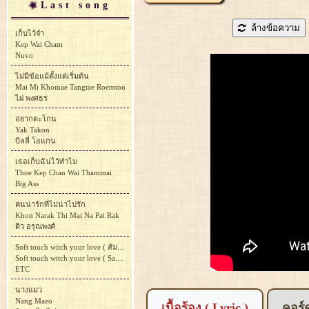
Last song
ล้างข้อความ
เก็บไว้จำ
Kep Wai Cham
Nuvo
ไม่มีข้อแม้ตั้งแต่เริ่มต้น
Mai Mi Khomae Tangtae Roemton
ไผ่ พงศธร
อยากตะโกน
Yak Takon
บิลลี่ โอแกน
เธอเก็บฉันไว้ทำไม
Thoe Kep Chan Wai Thammai
Big Ass
คนน่ารักที่ไม่น่าไปรัก
Khon Narak Thi Mai Na Pai Rak
ดิว อรุณพงศ์
Soft touch witch your love ( สัมผัส )
Soft touch witch your love ( Samphat )
ETC
นางแมว
Nang Maeo
เนื้อร้อง ( Lyric )
คอร์