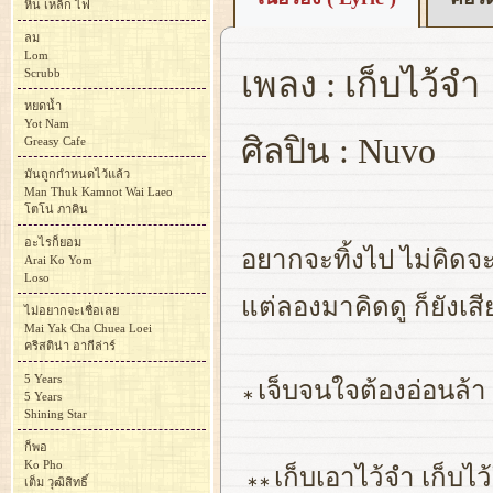
หิน เหล็ก ไฟ
ลม
Lom
เพลง : เก็บไว้จำ
Scrubb
หยดน้ำ
Yot Nam
ศิลปิน : Nuvo
Greasy Cafe
มันถูกกำหนดไว้แล้ว
Man Thuk Kamnot Wai Laeo
โตโน่ ภาคิน
อะไรก็ยอม
อยากจะทิ้งไป ไม่คิดจ
Arai Ko Yom
Loso
แต่ลองมาคิดดู ก็ยังเสี
ไม่อยากจะเชื่อเลย
Mai Yak Cha Chuea Loei
คริสติน่า อากีล่าร์
5 Years
เจ็บจนใจต้องอ่อนล้
∗
5 Years
Shining Star
ก็พอ
Ko Pho
เก็บเอาไว้จำ เก็บไ
∗∗
เต็ม วุฒิสิทธิ์