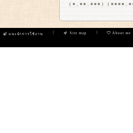
( ∗ , ∗∗ , ∗∗∗ )
( ∗∗∗∗ , ∗∗
|
|
Site map
About me
แนะนำการใช้งาน