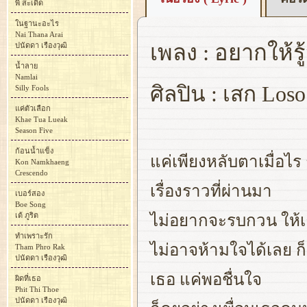
พี สะเดิด
ในฐานะอะไร
Nai Thana Arai
เพลง : อยากให้รู
ปนัดดา เรืองวุฒิ
น้ำลาย
Namlai
ศิลปิน : เสก Loso
Silly Fools
แค่ตัวเลือก
Khae Tua Lueak
Season Five
ก้อนน้ำแข็ง
แค่เพียงหลับตาเมื่อไร 
Kon Namkhaeng
Crescendo
เรื่องราวที่ผ่านมา
เบอร์สอง
Boe Song
เต้ ภูริต
ไม่อยากจะรบกวน ให้เธ
ทำเพราะรัก
ไม่อาจห้ามใจได้เลย ก
Tham Phro Rak
ปนัดดา เรืองวุฒิ
เธอ แค่พอชื่นใจ
ผิดที่เธอ
Phit Thi Thoe
ปนัดดา เรืองวุฒิ