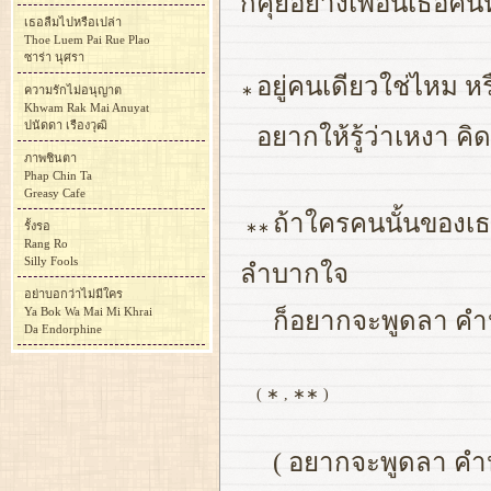
ก็คุยอย่างเพื่อนเธอคนห
เธอลืมไปหรือเปล่า
Thoe Luem Pai Rue Plao
ซาร่า นุศรา
อยู่คนเดียวใช่ไหม หร
∗
ความรักไม่อนุญาต
Khwam Rak Mai Anuyat
ปนัดดา เรืองวุฒิ
อยากให้รู้ว่าเหงา 
ภาพชินตา
Phap Chin Ta
Greasy Cafe
ถ้าใครคนนั้นของเธ
รั้งรอ
∗∗
Rang Ro
Silly Fools
ลำบากใจ
อย่าบอกว่าไม่มีใคร
Ya Bok Wa Mai Mi Khrai
ก็อยากจะพูดลา คำหน
Da Endorphine
( ∗ , ∗∗ )
( อยากจะพูดลา คำหน