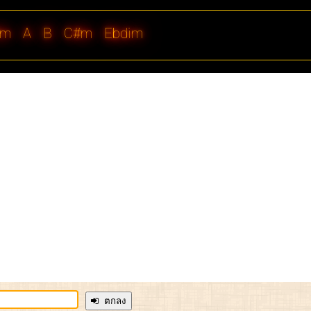
#m
A
B
C#m
Ebdim
ตกลง