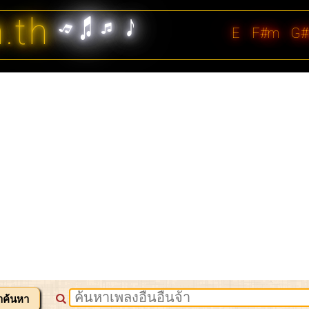
n.th
E
F#m
G
าค้นหา