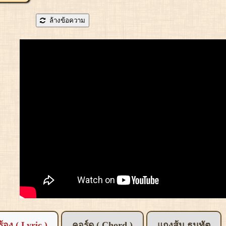
ล้างข้อความ
อร้อง ( Lyric )
คอร์ด ( Chord )
แกงส้ม ธนทัต