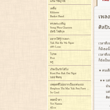
แก้ม วิชญาณี
เคลิ้ม
Khloem
เพลง 
Basket Band
ทรงพระเจริญ
ศิลปิ
Song Phra Charoen
อัสนี โชติกุล
อยากให้รู้ว่าเหงา
Yak Hai Ru Wa Ngao
เวลาที่
เสก Loso
ก็มีเธอน
โปรด
เวลาที่เ
Prot
ก็ยังเป็
พรู
เกิดเป็นรักได้ไง
∗
คนเดี
Koet Pen Rak Dai Ngai
บอย พิษณุ
∗∗
แค่
เหตุผลที่ไม่อยากเป็นแฟนเธอ
มัน
Hetphon Thi Mai Yak Pen Faen Thoe
แค
So Cool
ติด
หยดน้ำตา
Yot Namta
4Eve