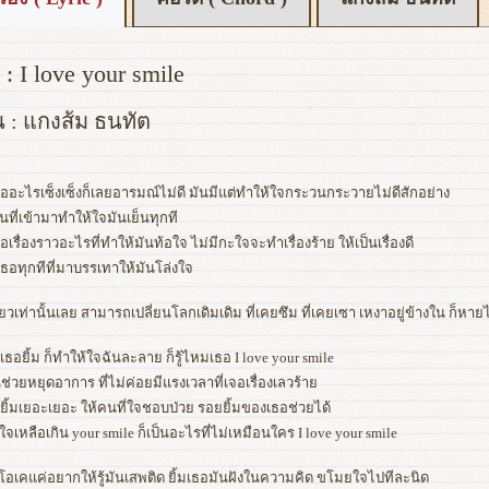
: I love your smile
น : แกงส้ม ธนทัต
เจออะไรเซ็งเซ็งก็เลยอารมณ์ไม่ดี มันมีแต่ทำให้ใจกระวนกระวายไม่ดีสักอย่าง
ั้นที่เข้ามาทำให้ใจมันเย็นทุกที
จอเรื่องราวอะไรที่ทำให้มันท้อใจ ไม่มีกะใจจะทำเรื่องร้าย ให้เป็นเรื่องดี
นเธอทุกทีที่มาบรรเทาให้มันโล่งใจ
ยวเท่านั้นเลย สามารถเปลี่ยนโลกเดิมเดิม ที่เคยซึม ที่เคยเซา เหงาอยู่ข้างใน ก็หาย
เธอยิ้ม ก็ทำให้ใจฉันละลาย ก็รู้ไหมเธอ I love your smile
ช่วยหยุดอาการ ที่ไม่ค่อยมีแรงเวลาที่เจอเรื่องเลวร้าย
่ยิ้มเยอะเยอะ ให้คนที่ใจชอบป่วย รอยยิ้มของเธอช่วยได้
ใจเหลือเกิน your smile ก็เป็นอะไรที่ไม่เหมือนใคร I love your smile
โอเคแค่อยากให้รู้มันเสพติด ยิ้มเธอมันฝังในความคิด ขโมยใจไปทีละนิด