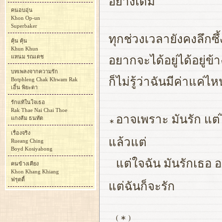
อย่างเดิม
คนอบอุ่น
Khon Op-un
Superbaker
ทุกช่วงเวลายังคงลึกซึ
คุ้น คุ้น
Khun Khun
แหนม รณเดช
อยากจะได้อยู่ได้อยู่ข
บทเพลงจากความรัก
ก็ไม่รู้ว่าฉันมีค่าแค่ไ
Botphleng Chak Khwam Rak
เอิ้น พิยะดา
รักแท้ในใจเธอ
Rak Thae Nai Chai Thoe
อาจเพราะ มันรัก แต่ไม่
แกงส้ม ธนทัต
∗
เรื่องจริง
แล้วแต่
Rueang Ching
Boyd Kosiyabong
แต่ใจฉัน มันรักเธอ อ
คนข้างเคียง
Khon Khang Khiang
ฟรุตตี้
แต่ฉันก็จะรัก
( ∗ )