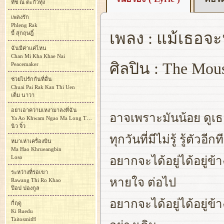
ทัช ณ ตะกั่วทุ่ง
เพลงรัก
Phleng Rak
เพลง : แม้เธอจะ
บี้ สุกฤษฎิ์
ฉันมีค่าแค่ไหน
Chan Mi Kha Khae Nai
ศิลปิน : The Mou
Peacemaker
ช่วยไปรักกันที่อื่น
Chuai Pai Rak Kan Thi Uen
เต็ม นาวา
อย่าเอาความเหงามาลงที่ฉัน
อาจเพราะมันน้อย ดูเธ
Ya Ao Khwam Ngao Ma Long Thi Chan
นิว จิ๋ว
ทุกวันที่มีไม่รู้ รู้ต
หมาเห่าเครื่องบิน
Ma Hao Khrueangbin
Loso
อยากจะได้อยู่ได้อยู่ข
ระหว่างที่รอเขา
หายใจ ต่อไป
Rawang Thi Ro Khao
ป๊อป ปองกูล
อยากจะได้อยู่ได้อยู่
กี่ฤดู
Ki Ruedu
TaitosmitH