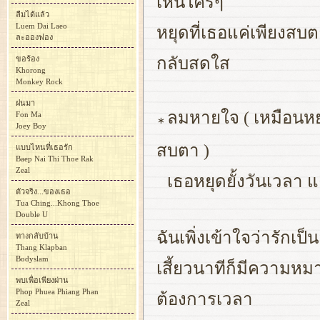
เห็นใครๆ
ลืมได้แล้ว
Luem Dai Laeo
หยุดที่เธอแค่เพียงสบต
ละอองฟอง
ขอร้อง
กลับสดใส
Khorong
Monkey Rock
ฝนมา
ลมหายใจ ( เหมือนหยุด
Fon Ma
∗
Joey Boy
สบตา )
แบบไหนที่เธอรัก
Baep Nai Thi Thoe Rak
Zeal
เธอหยุดยั้งวันเวลา แ
ตัวจริง...ของเธอ
Tua Ching...Khong Thoe
Double U
ฉันเพิ่งเข้าใจว่ารักเป็
ทางกลับบ้าน
Thang Klapban
Bodyslam
เสี้ยวนาทีก็มีความหมาย 
พบเพื่อเพียงผ่าน
Phop Phuea Phiang Phan
ต้องการเวลา
Zeal