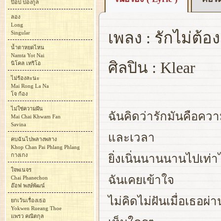
ป๊อป ปองกูล
ลอง
Long
เพลง : รักไม่ต้
Singular
น้ำตาหยดไหน
Namta Yot Nai
ศิลปิน : Klear
นิโคล เทริโอ
ไม่ร้องละนะ
Mai Rong La Na
โจ ก้อง
ไม่ใช่ความฝัน
ฉันคิดว่ารักมันคือควา
Mai Chai Khwam Fan
Savina
และเวลา
คบฉันไปพลางพลาง
Khop Chan Pai Phlang Phlang
กางเกง
ยิ่งเนิ่นนานนานไปเท่าไร 
ใจพเนจร
ฉันเคยเข้าใจ
Chai Phanechon
อ๊อฟ พงษ์พัฒน์
ไม่คิดไม่ฝันเมื่อเธอผ
ยกเว้นเรื่องเธอ
Yokwen Rueang Thoe
แพรว คณิตกุล