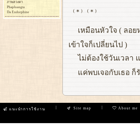
ภาพลวงตา
Phapluangta
( ∗ )
( ∗ )
Da Endorphine
เหมือนหัวใจ ( ลอยห
เข้าใจก็เปลี่ยนไป )
ไม่ต้องใช้วันเวลา แ
แค่พบเจอกับเธอ ก็ร
|
|
Site map
About me
แนะนำการใช้งาน