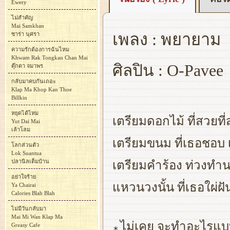
Ewery
ไม่สำคัญ
Mai Samkhan
เพลง : พยายาม
ซาร่า นุศรา
ความรักต้องการฉันไหม
Khwam Rak Tongkan Chan Mai
ศิลปิน : O-Pavee
ตุ๊กตา จมาพร
กลับมาคบกันเถอะ
Klap Ma Khop Kan Thoe
Billkin
หยุดได้ไหม
เตรียมดอกไม้ ที่สวยที่
Yut Dai Mai
เล้าโลม
เตรียมขนม ที่เธอชอบ
โลกส่วนตัว
Lok Suantua
ปลานิลเต็มบ้าน
เตรียมคำร้อง ท่วงทำน
อย่าใจร้าย
แหวนวงนั้น ที่เธอใผ่ฝ
Ya Chairai
Calories Blah Blah
ไม่มีวันกลับมา
Mai Mi Wan Klap Ma
ไม่เคย จะทำอะไรแบบน
Greasy Cafe
∗