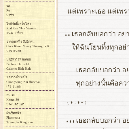
รอ
แต่เพราะเธอ แต่เพร
Ro
มาช่า
ใกล้กันยิ่งหวั่นไหว
Klai Kan Ying Wanwai
เธอกลับบอกว่า อย
แนน วาทิยา
∗∗
จากคนหนึ่ง ถึงอีกคน
ให้ฉันโยนทิ้งทุกอย่
Chak Khon Nueng Thueng Ik Khon
ปาน ธนพร
ปาฏิหาริย์ที่รอคอย
Patihan Thi Rokhoi
เธอกลับบอกว่า อ
Calories Blah Blah
ช่องว่างในหัวใจ
ทุกอย่างนั้นคือคว
Chongwang Nai Huachai
เสือ ธนพล
กม.30
Komo 30
( ∗ , ∗∗ )
ป้าง นครินทร์
ผ้าเช็ดหน้า
Phachetna
เธอกลับบอกว่า อ
∗∗∗
Triumphs Kingdom