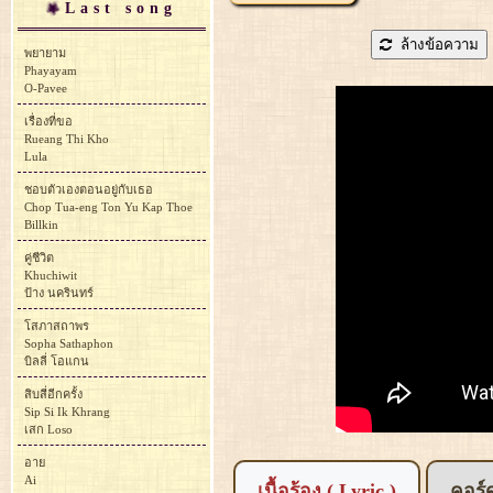
Last song
ล้างข้อความ
พยายาม
Phayayam
O-Pavee
เรื่องที่ขอ
Rueang Thi Kho
Lula
ชอบตัวเองตอนอยู่กับเธอ
Chop Tua-eng Ton Yu Kap Thoe
Billkin
คู่ชีวิต
Khuchiwit
ป้าง นครินทร์
โสภาสถาพร
Sopha Sathaphon
บิลลี่ โอแกน
สิบสี่อีกครั้ง
Sip Si Ik Khrang
เสก Loso
อาย
Ai
เนื้อร้อง ( Lyric )
คอร์