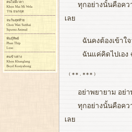
คนไม่มีเวลา
ทุกอย่างนั้นคือคว
Khon Mai Mi Wela
ว่าน ธนกฤต
เลย
จนวันสุดท้าย
Chon Wan Sutthai
Sqweez Animal
พันธุ์ทิพย์
ฉันคงต้องเข้าใจว
Phan Thip
Loso
ฉันแค่คิดไปเอง ฉ
คนข้างล่าง
Khon Khanglang
Boyd Kosiyabong
( ∗∗ , ∗∗∗ )
อย่าพยายาม อย่
ทุกอย่างนั้นคือคว
เลย