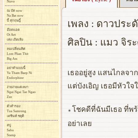
Nuvo
ณ บัด now
Na Bat now
เพลง : ดาวประด
บี้ สุกฤษฎิ์
อ๊อดแอด
Ot Aet
ศิลปิน : แมว จิระศ
เท่ง เถิดเทิง
ลมเปลี่ยนทิศ
Lom Plian Thit
Big Ass
อย่าทำแบบนี้
เธออยู่สูง แสนไกลจากต
Ya Tham Baep Ni
Endorphine
แต่บังเอิญ เธอมีหัวใจใ
ง่ายง่ายแต่เหงา
Ngai Ngai Tae Ngao
Zee
ตัวสำรอง
โชคดีที่ฉันมีเธอ ที่พ
∗
Tua Samrong
เตชินท์ ชยุติ
อย่าเลย
สบู่
Sabu
Stamp