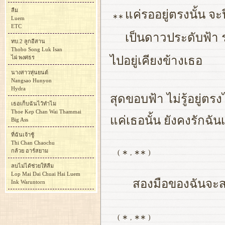
ลืม
แค่รออยู่ตรงนั้น จ
∗∗
Luem
ETC
เป็นดาวประดับฟ้า รอ
ทบ.2 ลูกอีสาน
Thobo Song Luk Isan
ไผ่ พงศธร
ไปอยู่เคียงข้างเธอ
นางสาวหุ่นยนต์
Nangsao Hunyon
Hydra
สุดขอบฟ้า ไม่รู้อยู่
เธอเก็บฉันไว้ทำไม
Thoe Kep Chan Wai Thammai
แค่เธอนั้น ยังคงรักฉั
Big Ass
ที่ฉันเจ้าชู้
Thi Chan Chaochu
กล้วย อาร์สยาม
( ∗ , ∗∗ )
ลบไม่ได้ช่วยให้ลืม
Lop Mai Dai Chuai Hai Luem
สองมือของฉันจะสร
Ink Waruntorn
( ∗ , ∗∗ )