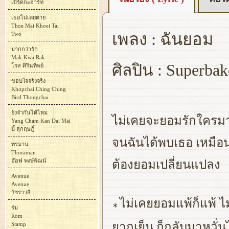
เบิร์ดกะฮาร์ท
เธอไม่เคยตาย
Thoe Mai Khoei Tai
เพลง : ฉันยอม
Two
มากกว่ารัก
Mak Kwa Rak
ศิลปิน : Superbak
โรส ศิรินทิพย์
ขอบใจจริงจริง
Khopchai Ching Ching
Bird Thongchai
ยังจำกันได้ไหม
ไม่เคยจะยอมรักใครมา
Yang Cham Kan Dai Mai
บี้ สุกฤษฎิ์
จนฉันได้พบเธอ เหมือน
ทรมาน
Thoraman
อ๊อฟ พงษ์พัฒน์
ต้องยอมเปลี่ยนแปลง
Avenue
Avenue
วัชราวลี
ไม่เคยยอมแพ้ก็แพ้ ไ
∗
ร่ม
Rom
ยากเย็น ก็กลับมาหวั่
Stamp