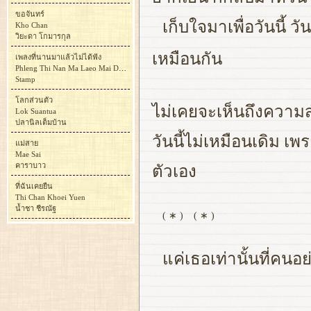
ขอจันทร์
เก็บใจมาเพื่อวันนี้ ว
Kho Chan
วิยะดา โกมารกุล
เหมือนกัน
เพลงที่นานมาแล้วไม่ได้ฟัง
Phleng Thi Nan Ma Laeo Mai Dai Fang
Stamp
โลกส่วนตัว
ไม่เคยจะเห็นถึงความส
Lok Suantua
ปลานิลเต็มบ้าน
วันนี้ไม่เหมือนเดิม เ
แม่สาย
Mae Sai
คาราบาว
ตัวเอง
ที่ฉันเคยยืน
Thi Chan Khoei Yuen
น้ำชา ชีรณัฐ
( ∗ )
( ∗ )
แค่เธอเท่านั้นที่คนอ