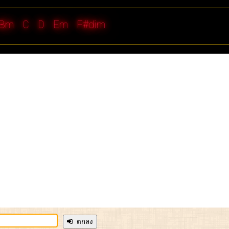
Bm
C
D
Em
F#dim
ตกลง