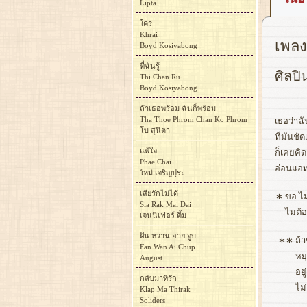
Lipta
ใคร
Khrai
เพลง 
Boyd Kosiyabong
ที่ฉันรู้
ศิลปิน
Thi Chan Ru
Boyd Kosiyabong
ถ้าเธอพร้อม ฉันก็พร้อม
Tha Thoe Phrom Chan Ko Phrom
เธอว่าฉ
โบ สุนิตา
ที่มันชั
แพ้ใจ
ก็เคยคิ
Phae Chai
อ่อนแอทุ
ใหม่ เจริญปุระ
เสียรักไม่ได้
∗
ขอ ไ
Sia Rak Mai Dai
ไม่ต้
เจนนิเฟอร์ คิ้ม
ฝัน หวาน อาย จูบ
∗∗
ถ้
Fan Wan Ai Chup
หย
August
อย
กลับมาที่รัก
ไม่
Klap Ma Thirak
Soliders