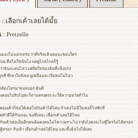
: เลือกเค้าเลยได้มั้ย
 : Pretzelle
ันมองไม่ออกเหรอ ว่าที่จริงแล้วเธอน่ะชอบใคร
ดเจน คือไม่ใช่ฉันไง แค่ดูไกลไกลก็รู้
ดว่าฉันจะทนไหว แต่จิตใจของฉันที่แข็งแรง
กที ที่เขาใกล้เธอ ดูเหมือนจะเริ่มทนไม่ไหว
ม่ต้องโทรมาคอยบอก ฝันดี
องคอยไปรับไปส่ง ก็ถามตรงตรง จะให้ความหวังทำไม
าชอบเค้าก็ขอให้เธอไปกับเค้าได้ไหม ถ้าเธอไม่มีใจเธอก็ไปซักที
ุดทำดีให้กันเถอะ ขอทีเหอะ เลือกเค้าเลยได้ไหม
ู่กับเค้าเธอเป็นอีกคนฉันคงทนไม่ไหว เพราะไม่ว่ายังไงคงจะไปสู้ใครไม่ได้หรอก
สู้หรอก กับเค้า เลือกเค้าเลยได้ไหม และทิ้งฉันไปได้เลย