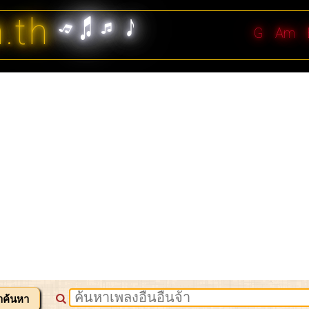
n.th
G
Am
าค้นหา