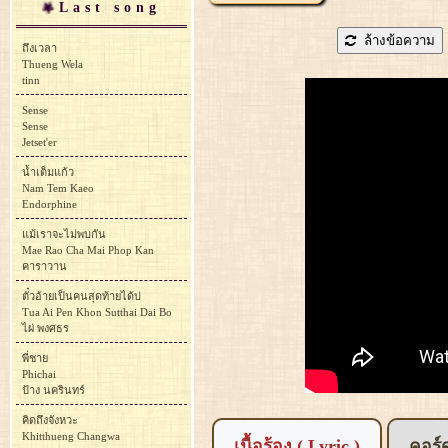
Last song
ล้างข้อความ
ถึงเวลา
Thueng Wela
tinn
Sense
Sense
Jetset'er
น้ำเต็มแก้ว
Nam Tem Kaeo
Endorphine
แม้เราจะไม่พบกัน
Mae Rao Cha Mai Phop Kan
คาราวาน
ตั๋วอ้ายเป็นคนสุดท้ายได้บ่
Tua Ai Pen Khon Sutthai Dai Bo
ไผ่ พงศธร
พี่ชาย
Phichai
ป้าง นครินทร์
คิดถึงจังหวะ
Khitthueng Changwa
เนื้อร้อง ( Lyric )
คอร์