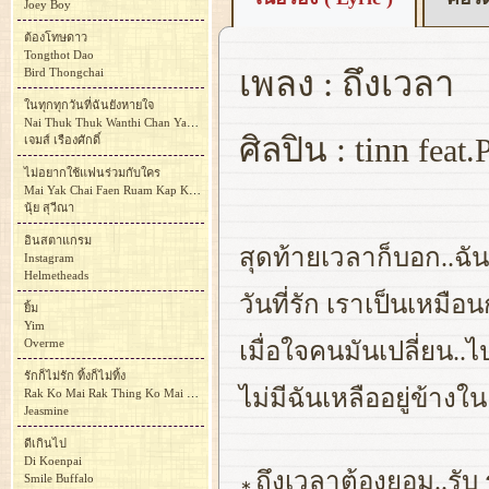
Joey Boy
ต้องโทษดาว
Tongthot Dao
เพลง : ถึงเวลา
Bird Thongchai
ในทุกทุกวันที่ฉันยังหายใจ
Nai Thuk Thuk Wanthi Chan Yang Haichai
ศิลปิน : tinn
feat.
เจมส์ เรืองศักดิ์
ไม่อยากใช้แฟนร่วมกับใคร
Mai Yak Chai Faen Ruam Kap Khrai
นุ้ย สุวีณา
อินสตาแกรม
สุดท้ายเวลาก็บอก..ฉัน 
Instagram
Helmetheads
วันที่รัก เราเป็นเหมือ
ยิ้ม
Yim
Overme
เมื่อใจคนมันเปลี่ยน..ไ
รักก็ไม่รัก ทิ้งก็ไม่ทิ้ง
ไม่มีฉันเหลืออยู่ข้างใน
Rak Ko Mai Rak Thing Ko Mai Thing
Jeasmine
ดีเกินไป
Di Koenpai
ถึงเวลาต้องยอม..รับ 
Smile Buffalo
∗