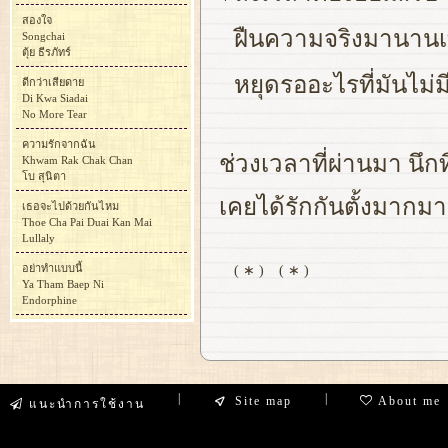
สองใจ
ฝืนความจริงมานานเท
Songchai
ตุ้ย ธีรภัทร์
หยุดรออะไรที่มันไม่
ดีกว่าเสียดาย
Di Kwa Siadai
No More Tear
ความรักจากฉัน
ช่วงเวลาที่ผ่านมา นึกท
Khwam Rak Chak Chan
โบ สุนิตา
เคยได้รักกันตั้งมากม
เธอจะไปด้วยกันไหม
Thoe Cha Pai Duai Kan Mai
Lullaly
อย่าทำแบบนี้
( ∗ )
( ∗ )
Ya Tham Baep Ni
Endorphine
|
|
Site map
About me
แนะนำการใช้งาน