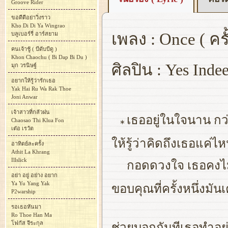
Groove Rider
ขอดีดีอย่าวิ่งราว
Kho Di Di Ya Wingrao
เพลง : Once ( ครั
บลูเบอร์รี่ อาร์สยาม
คนเจ้าชู้ ( บีดับบีดู )
Khon Chaochu ( Bi Dap Bi Du )
ศิลปิน : Yes Inde
มุก วรนิษฐ์
อยากให้รู้ว่ารักเธอ
Yak Hai Ru Wa Rak Thoe
Joni Anwar
เจ้าสาวที่กลัวฝน
เธออยู่ในใจนาน กว่
Chaosao Thi Klua Fon
∗
เต๋อ เรวัต
ให้รู้ว่าคิดถึงเธอแค่ไ
อาทิตย์ละครั้ง
Athit La Khrang
Illslick
กอดดวงใจ เธอคงไม่
อย่า อยู่ อย่าง อยาก
Ya Yu Yang Yak
ขอบคุณที่ครั้งหนึ่งมันเ
P2warship
รอเธอหันมา
Ro Thoe Han Ma
โฟกัส จีระกุล
ช่วยบอกกันทีเธอทำอย่