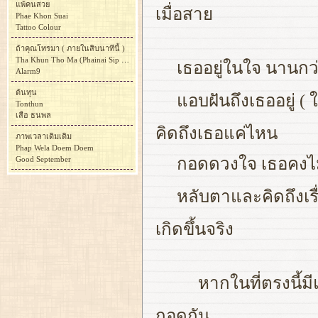
แพ้คนสวย
เมื่อสาย
Phae Khon Suai
Tattoo Colour
ถ้าคุณโทรมา ( ภายในสิบนาทีนี้ )
Tha Khun Tho Ma (Phainai Sip Nathi Ni )
เธออยู่ในใจ นานกว่า
Alarm9
ต้นทุน
แอบฝันถึงเธออยู่ ( 
Tonthun
เสือ ธนพล
คิดถึงเธอแค่ไหน
ภาพเวลาเดิมเดิม
Phap Wela Doem Doem
Good September
กอดดวงใจ เธอคงไม่ย
หลับตาและคิดถึงเรื่
เกิดขึ้นจริง
หากในที่ตรงนี้ม
กอดกัน