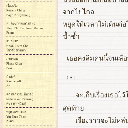
เรื่องจริง
จากไปไกล
Rueang Ching
Boyd Kosiyabong
หยุดให้เวลาไม่เดินต่อ
ทนพิษบาดแผลไม่ไหว
Thon Phit Batphaen Mai Wai
Potato
ซ้ำซ้ำ
คนลืมช้า
Khon Luem Cha
โบว์ลิ่ง มานิดา
เธอคงลืมคนนี้จนเลือน
ภาษาคน
Phasa Khon
Peak
กำลังดี
( ∗ )
Kamlangdi
Arii
จะเก็บเรื่องเธอไ
สถานการณ์เป็นรอง
Sathanakan Penrong
คชา นนทนันท์
สุดท้าย
หยุด เพราะเธอ
Yut Phro Thoe
เรื่องราวจะไม่หล
กะลา