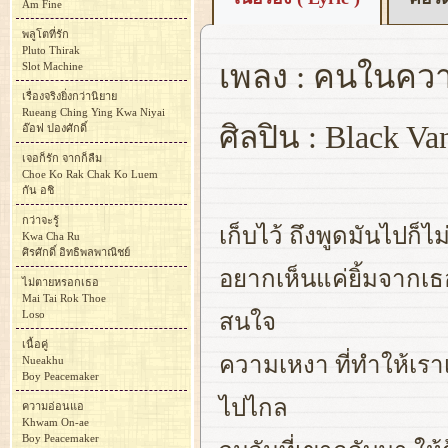
Am Fine
พลูโตที่รัก
Pluto Thirak
เพลง : คนในคว
Slot Machine
เรื่องจริงยิ่งกว่านิยาย
Rueang Ching Ying Kwa Niyai
ศิลปิน : Black Van
อ๊อฟ ปองศักดิ์
เจอก็รัก จากก็ลืม
Choe Ko Rak Chak Ko Luem
กัน อชิ
กว่าจะรู้
เก็บไว้ ถึงพูดมันไปก็ไม่
Kwa Cha Ru
ศิรศักดิ์ อิทธิพลพาณิชย์
อยากเห็นแค่ยิ้มจากเธอ 
ไม่ตายหรอกเธอ
Mai Tai Rok Thoe
Loso
สนใจ
เนื้อคู่
ความเหงา ที่ทำให้เรา
Nueakhu
Boy Peacemaker
ไปไกล
ความอ่อนแอ
Khwam On-ae
Boy Peacemaker