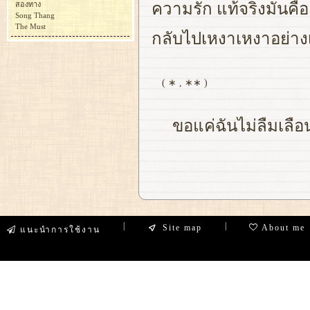
สองทาง
ความรัก แท้จริงมันคืออ
Song Thang
The Must
กลับไปเหงาเหงาอย่างเด
( ∗ , ∗∗ )
ขอแค่ฉันไม่ลืมเลือ
|
|
Site map
About me
แนะนำการใช้งาน