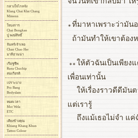
จนวันที่เขากลับมา ให้ร
กลางใจไกลจัง
Klang Chai Klai Chang
Miteenn
ที่มาหาเพราะว่ามันอ
∗
ใจบงการ
Chai Bongkan
ปู พงษ์สิทธิ์
ถ้ามันทำให้เขาต้องหว
จันทร์เจ้าเหอ
Chan Chao Her
มาลีฮวนน่า
ให้ตัวฉันเป็นเพีย
เรือชูชีพ
∗∗
Ruea Chuchip
สมเกียรติ
เพื่อนเท่านั้น
เปราะบาง
Pro Bang
ให้เรื่องราวดีดีมันตา
Bodyslam
หมดเวลา
แต่เรารู้
Mot Wela
ETC
ถึงแม้เธอไม่จำ แค่ฉ
เคียงข้างคุณ
Khiang Khang Khun
Tattoo Colour