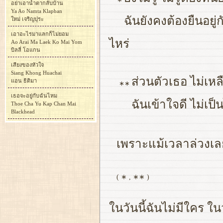
อย่าเอาน้ำตากลับบ้าน
Ya Ao Namta Klapban
ฉันยังคงต้องยืนอยู
ใหม่ เจริญปุระ
เอาอะไรมาแลกก็ไม่ยอม
ไหร่
Ao Arai Ma Laek Ko Mai Yom
บิลลี่ โอแกน
เสียงของหัวใจ
Siang Khong Huachai
ส่วนตัวเธอ ไม่เห
แอน ธิติมา
∗∗
เธอจะอยู่กับฉํนไหม
ฉันเข้าใจดี ไม่เป็
Thoe Cha Yu Kap Chan Mai
Blackhead
เพราะแม้เวลาล่วงเลย
( ∗ , ∗∗ )
ในวันนี้ฉันไม่มีใคร ในว