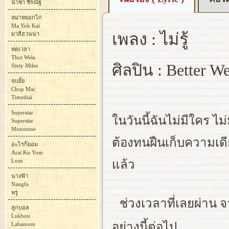
น้ำชา ชีรณัฐ
หมาหยอกไก่
Ma Yok Kai
เพลง : ไม่รู้
มาลีฮวนน่า
ทดเวลา
Thot Wela
ศิลปิน : Better W
Sixty Miles
จบมั้ย
Chop Mai
Timethai
Superstar
ในวันนี้ฉันไม่มีใคร ไม่
Superstar
Monotone
ต้องทนฝืนเก็บความเดี
อะไรก็ยอม
Arai Ko Yom
Loso
แล้ว
นางฟ้า
Nangfa
พรู
ช่วงเวลาที่เลยผ่าน 
ลูกบอล
Lukbon
อย่างนี้ต่อไป
Labanoon