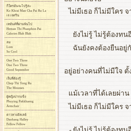
ก็ใครมันจะไปรู้ล่ะ
ไม่มีเธอ ก็ไม่มีใคร 
Ko Khrai Man Cha Pai Ru La
เจ เจตริน
เหมันต์ที่ผ่านพ้นไป
Heman Thi Phanphon Pai
ยังไม่รู้ ไม่รู้ต้อง
Calories Blah Blah
ลม
ฉันยังคงต้องยืนอยู
Lom
So Cool
One Two Three
One Two Three
อยู่อย่างคนที่ไม่มีใจ ต
Good September
เจ็บที่ต้องรู้
Chep Thi Tong Ru
The Mousses
แม้เวลาที่ได้เลยผ่าน
ผู้หญิงปากแข็ง
Phuying Pakkhaeng
ไม่มีเธอ ก็ไม่มีใคร จ
Armchair
ดาวหางฮัลเลย์
Daohang Halley
Fellow Fellow
ยังไม่รู้ ไม่รู้ต้อง
∗