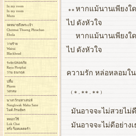
In my room
หากแม้นานเพียงใด 
∗∗
In my room
Muzu
ไป ดังหัวใจ
จดหมายถึงพระเจ้า
Chotmai Thueng Phrachao
หากแม้นานเพียงใด 
Ebola
วายร้าย
ไป ดังหัวใจ
Wairai
Blackhead
ระยะปลอดภัย
Raya Plotphai
ความรัก หล่อหลอมในท
ว่าน ธนกฤต
ปลื้ม
Pluem
วงกลม
( ∗ , ∗∗ , ∗∗ )
นางกวักมหาเสน่ห์
Nangkwak Maha Sane
มันอาจจะไม่สวยไม่ด
ไมค์ ภิรมย์พร
หลอกใช้
มันอาจจะไม่ดีอย่าง
Lok Chai
หรั่ง ร็อคเคสตร้า