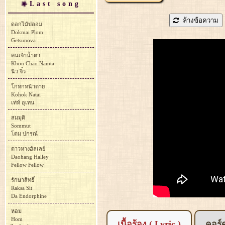
Last song
ล้างข้อความ
ดอกไม้ปลอม
Dokmai Plom
Getsunova
คนเจ้าน้ำตา
Khon Chao Namta
นิว จิ๋ว
โกหกหน้าตาย
Kohok Natai
เท่ห์ อุเทน
สมมุติ
Sommut
โดม ปกรณ์
ดาวหางฮัลเลย์
Daohang Halley
Fellow Fellow
รักษาสิทธิ์
Raksa Sit
Da Endorphine
หอม
Hom
เนื้อร้อง ( Lyric )
คอร์