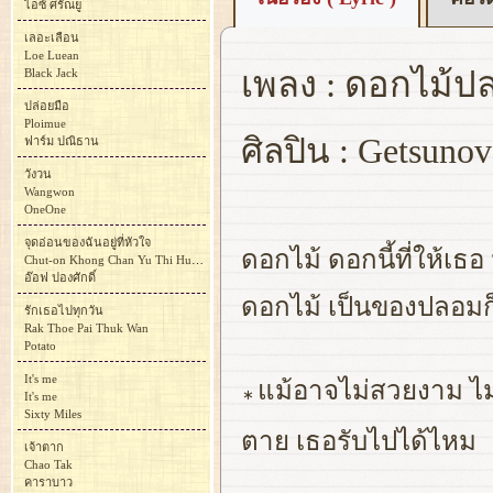
ไอซ์ ศรัณยู
เลอะเลือน
Loe Luean
เพลง : ดอกไม้ป
Black Jack
ปล่อยมือ
Ploimue
ศิลปิน : Getsunov
ฟาร์ม ปณิธาน
วังวน
Wangwon
OneOne
จุดอ่อนของฉันอยู่ที่หัวใจ
ดอกไม้ ดอกนี้ที่ให้เ
Chut-on Khong Chan Yu Thi Huachai
อ๊อฟ ปองศักดิ์
ดอกไม้ เป็นของปลอมก
รักเธอไปทุกวัน
Rak Thoe Pai Thuk Wan
Potato
It's me
แม้อาจไม่สวยงาม ไม
∗
It's me
Sixty Miles
ตาย เธอรับไปได้ไหม
เจ้าตาก
Chao Tak
คาราบาว