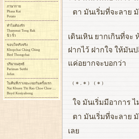
ภาษากาย
ตา มันเริ่มที่จะลาย 
Phasa Kai
Potato
ทำไมต้องรัก
Thammai Tong Rak
เดินเหิน ยากเกินที่จะ
นิว จิ๋ว
ขอบใจจริงจริง
ฝากไว้ ฝากใจ ให้มันป
Khopchai Ching Ching
Bird Thongchai
แค่อยากจะบอกว่า
ปริมาณสุทธิ
Pariman Sutthi
Jofax
( ∗ , ∗ )
( ∗ )
ในคืนที่เราเจอะเจอกันครั้งแรก
Nai Khuen Thi Rao Choe Choe Kan Khrang Raek
Boyd Kosiyabong
ใจ มันเริ่มมีอาการ 
ตา มันเริ่มที่จะลาย 
เลย