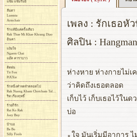
แช่ม แช่มรัมย์
ลืมตา
Luemta
เพลง : รักเธอหัวท
Armchair
รักแท้มีแค่ครั้งเดียว
Rak Thae Mi Khae Khrang Diao
ศิลปิน : Hangma
อินคา
แง้มใจ
Ngaem Chai
แอ๊ด คาราบาว
ติดฝน
ห่างหาย ห่างกายไม่เค
Tit Fon
PiXXie
ว่าคิดถึงเธอตลอด
รักหนึ่งคำจดจำตลอดไป
Rak Nueng Kham Chotcham Talot Pai
ริท เรืองฤทธิ์
เก็บไว้ เก็บเธอไว้ในด
ร้ายก็รัก
บ่อ
Rai Ko Rak
Joey Boy
บ้าบอ
Ba Bo
ใจ มันเริ่มมีอาการ 
Silly Fools
∗