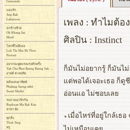
Crescendo
แอบรัก
Aep Rak
เพลง : ทำไมต้อ
Labanoon
อกข้างซ้าย
Ok Khang Sai
ศิลปิน : Instinct
Motif
โลกที่ไม่มีเธอ
Lok Thi Mai Mi Thoe
Portrait
อยากจะพูดแรงแรงสักครั้ง
ก็มันไม่อยากรู้ ก็มันไ
Yak Cha Phut Raeng Raeng Sak Khrang
มายด์ ดวงฤทัย
แต่พอได้เจอะเธอ ก็ดูช
พลังแสงอาทิตย์
Phalang Saeng-athit
Sweet Mullet
อ่อนแอ ไม่ชอบเลย
รบกวนมารักกัน
Ropkuan Ma Rak Kan
ทาทา ยัง
เมื่อไหร่ที่อยู่ใกล้เธ
∗
ทุกสิ่ง
Thuk Sing
ไม่เหมือนเคย
พรู