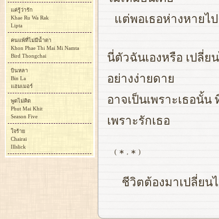
แค่รู้ว่ารัก
แต่พอเธอห่างหายไปคิ
Khae Ru Wa Rak
Lipta
คนแพ้ที่ไม่มีน้ำตา
Khon Phae Thi Mai Mi Namta
นี่ตัวฉันเองหรือ เปลี
Bird Thongchai
บินหลา
อย่างง่ายดาย
Bin La
แฮมเมอร์
อาจเป็นเพราะเธอนั้น ท
พูดไม่คิด
Phut Mai Khit
Season Five
เพราะรักเธอ
ใจร้าย
Chairai
Illslick
( ∗ , ∗ )
ชีวิตต้องมาเปลี่ยน