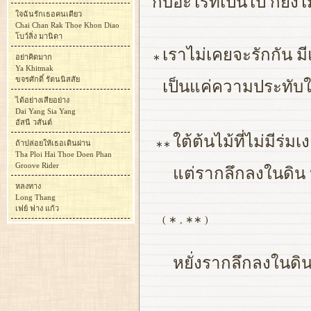
กับอะไรที่เป็นไป ก็ยัง
ใจฉันรักเธอคนเดียว
Chai Chan Rak Thoe Khon Diao
โบว์ลิ่ง มานิดา
เราไม่เคยจะรักกัน ม
∗
อย่าคิดมาก
Ya Khitmak
ขจรศักดิ์ รัตนนิสสัย
เป็นแค่ความประทับใจ 
ได้อย่างเสียอย่าง
Dai Yang Sia Yang
อัสนี วสันต์
ใต้ต้นไม้ที่ไม่มีร่มเ
ถ้าปล่อยให้เธอเดินผ่าน
∗∗
Tha Ploi Hai Thoe Doen Phan
Groove Rider
แต่รากลึกลงในดิน
หลงทาง
Long Thang
เฟย์ ฟาง แก้ว
( ∗ , ∗∗ )
หยั่งรากลึกลงในด