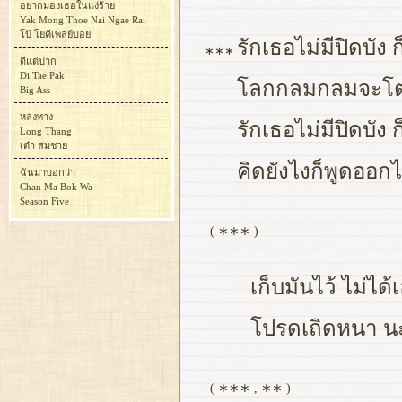
อยากมองเธอในแง่ร้าย
Yak Mong Thoe Nai Ngae Rai
โป้ โยคีเพลย์บอย
รักเธอไม่มีปิดบัง
∗∗∗
ดีแต่ปาก
Di Tae Pak
โลกกลมกลมจะโตแค
Big Ass
หลงทาง
รักเธอไม่มีปิดบัง
Long Thang
เต๋า สมชาย
คิดยังไงก็พูดออ
ฉันมาบอกว่า
Chan Ma Bok Wa
Season Five
( ∗∗∗ )
เก็บมันไว้ ไม่ได
โปรดเถิดหนา นะ
( ∗∗∗ , ∗∗ )