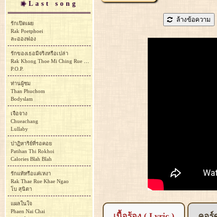
Last song
ล้างข้อความ
รักเปิดเผย
Rak Poetphoei
ละอองฟอง
รักของเธอมีจริงหรือเปล่า
Rak Khong Thoe Mi Ching Rue Plao
P.O.P.
ท่านผู้ชม
Than Phuchom
Bodyslam
เจือจาง
Chueachang
Lullaby
ปาฏิหาริย์ที่รอคอย
Patihan Thi Rokhoi
Calories Blah Blah
รักแท้หรือแค่เหงา
Rak Thae Rue Khae Ngao
โบ สุนิตา
แผลในใจ
Phaen Nai Chai
เนื้อร้อง ( Lyric )
คอร์