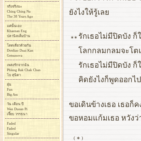
จริงจริงนะ
ยังไงให้รู้เลย
Ching Ching Na
The 38 Years Ago
แค่นั้นเอง
Khaenan Eng
รักเธอไม่มีปิดบัง ก
ปลานิลเต็มบ้าน
∗∗
โดดเดี่ยวด้วยกัน
โลกกลมกลมจะโตแค่
Dotdiao Duai Kan
Getsunova
รักเธอไม่มีปิดบัง ก
เพลงรักจากฉัน
Phleng Rak Chak Chan
โบ สุนิตา
คิดยังไงก็พูดออกไ
ฝุ่น
Fun
Big Ass
ขอเดินข้างเธอ เธอก็คง
วัน เดือน ปี
Wan Duean Pi
เจี๊ยบ วรรธนา
ขอหอมแก้มเธอ หวังว่า
Faded
Faded
Singular
( ∗ )