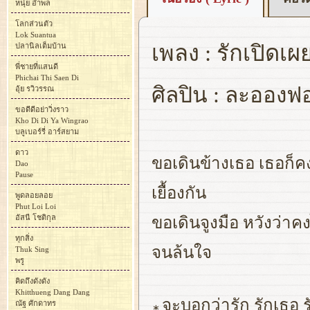
หนุ่ย อำพล
โลกส่วนตัว
Lok Suantua
เพลง : รักเปิดเผ
ปลานิลเต็มบ้าน
พี่ชายที่แสนดี
Phichai Thi Saen Di
ศิลปิน : ละอองฟ
อุ้ย รวิวรรณ
ขอดีดีอย่าวิ่งราว
Kho Di Di Ya Wingrao
บลูเบอร์รี่ อาร์สยาม
ดาว
ขอเดินข้างเธอ เธอก็คง
Dao
Pause
เยื้องกัน
พูดลอยลอย
Phut Loi Loi
อัสนี โชติกุล
ขอเดินจูงมือ หวังว่าค
ทุกสิ่ง
จนล้นใจ
Thuk Sing
พรู
คิดถึงดังดัง
Khitthueng Dang Dang
จะบอกว่ารัก รักเธอ
ณัฐ ศักดาทร
∗