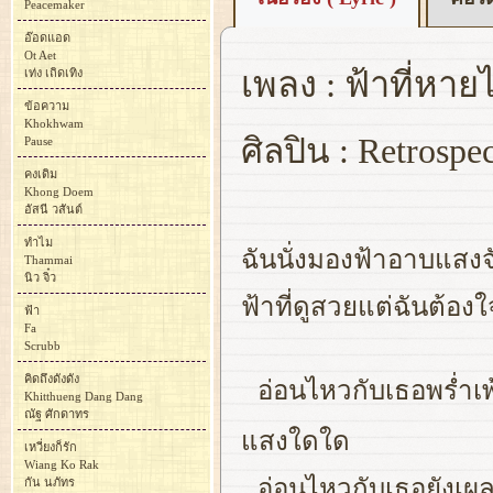
Peacemaker
อ๊อดแอด
Ot Aet
เพลง : ฟ้าที่หาย
เท่ง เถิดเทิง
ข้อความ
Khokhwam
ศิลปิน : Retrospe
Pause
คงเดิม
Khong Doem
อัสนี วสันต์
ทำไม
ฉันนั่งมองฟ้าอาบแสงจ
Thammai
นิว จิ๋ว
ฟ้าที่ดูสวยแต่ฉันต้องใ
ฟ้า
Fa
Scrubb
คิดถึงดังดัง
อ่อนไหวกับเธอพร่ำเพ้
Khitthueng Dang Dang
ณัฐ ศักดาทร
แสงใดใด
เหวี่ยงก็รัก
Wiang Ko Rak
อ่อนไหวกับเธอยังเผลอ
กัน นภัทร