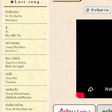
Last song
ล้างข้อความ
ฟ้าที่หายไป
Fa Thi Hai Pai
Retrospect
สู้
Su
หิน เหล็ก ไฟ
หลวงพ่อคูณ
Luang Pho Khun
คาราบาว
ยิ่งกว่าเสียใจ
Ying Kwa Siachai
พั้นช์ วรกาญจน์
จบมั้ย
Chop Mai
Timethai
จงเข้มแข็ง
Chong Khemkhaeng
อริสมันต์ พงษ์เรืองรอง
ฉันมีค่าแค่ไหน
Chan Mi Kha Khae Nai
เนื้อร้อง ( Lyric )
คอร์