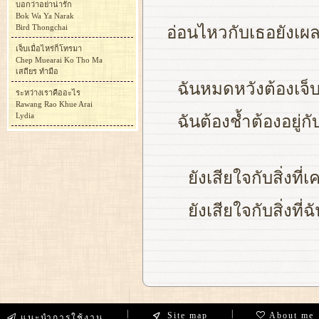
บอกว่าอย่าน่ารัก
Bok Wa Ya Narak
Bird Thongchai
อ่อนไหวกับเธอยังเผลอ
เจ็บเมื่อไหร่ก็โทรมา
Chep Muearai Ko Tho Ma
เสถียร ทำมือ
ฉันหมดหวังต้องเจ็บ
ระหว่างเราคืออะไร
Rawang Rao Khue Arai
Lydia
ฉันต้องช้ำต้องอยู่ก
ยังเสียใจกับสิ่งที่
ยังเสียใจกับสิ่งที
|
|
Site map
About me
แนะนำการใช้งาน