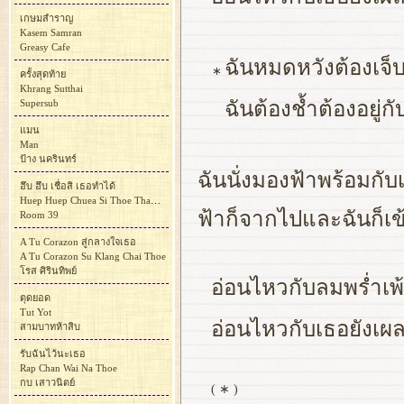
เกษมสำราญ
Kasem Samran
Greasy Cafe
ฉันหมดหวังต้องเจ็บ
∗
ครั้งสุดท้าย
Khrang Sutthai
Supersub
ฉันต้องช้ำต้องอยู่
แมน
Man
ป้าง นครินทร์
ฉันนั่งมองฟ้าพร้อมกับ
ฮึบ ฮึบ เชื่อสิ เธอทำได้
Huep Huep Chuea Si Thoe Tham Dai
ฟ้าก็จากไปและฉันก็เข
Room 39
A Tu Corazon สู่กลางใจเธอ
A Tu Corazon Su Klang Chai Thoe
โรส ศิรินทิพย์
อ่อนไหวกับลมพร่ำเพ้
ตุดยอด
Tut Yot
อ่อนไหวกับเธอยังเผลอ
สามบาทห้าสิบ
รับฉันไว้นะเธอ
Rap Chan Wai Na Thoe
กบ เสาวนิตย์
( ∗ )