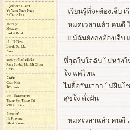
อยู่อย่างเหงาเหงา
เรียนรู้ที่จะต้องเจ็บ
Yu Yang Ngao Ngao
สิงโต นำโชค
หมดเวลาแล้ว คนดี ให
Message
Message
Basket Band
แม้ฉันยังคงต้องเจ็บ
เลือกได้ไหม
Lueak Dai Mai
Zaza
ที่สุดในใจฉัน ไม่หวังใ
ระยะสุดท้ายไม่มีจริง
Raya Sutthai Mai Mi Ching
บ่าววี
ใจ แค่ไหน
ฉันคิด
Chan Khit
ไม่ยื้อวันเวลา ไม่ฝืน
โตน Sofa
แทบเป็นแทบตาย
สุขใจ ดั่งฝัน
Thaep Pen Thaep Tai
ฝ้าย Am Fine
ห้าพยางค์
Ha Phayang
หมดเวลาแล้ว คนดี เก
Silent Scream