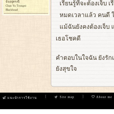
ฉันอยู่ตรงนี้
เรียนรู้ที่จะต้องเจ็บ
Chan Yu Trongni
Blackhead
หมดเวลาแล้ว คนดี ให
แม้ฉันยังคงต้องเจ็บ 
เธอโชคดี
คำตอบในใจฉัน ยังรักเธ
ยังสุขใจ
|
|
Site map
About me
แนะนำการใช้งาน