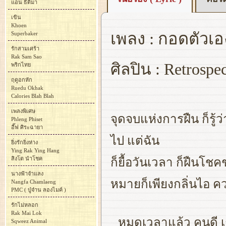
แอน ธิติมา
เขิน
Khoen
เพลง : กอดตัวเอ
Superbaker
รักสามเศร้า
Rak Sam Sao
ศิลปิน : Retrospe
พริกไทย
ฤดูอกหัก
Ruedu Okhak
Calories Blah Blah
เพลงพิเศษ
จุดจบแห่งการฝืน ก็รู้ว่า
Phleng Phiset
อี๊ฟ ศิระฉายา
ไป แต่ฉัน
ยิ่งรักยิ่งห่าง
Ying Rak Ying Hang
สิงโต นำโชค
ก็ยื้อวันเวลา ก็ฝืนโชค
นางฟ้าจำแลง
หมายก็เพียงกลิ่นไอ ค
Nangfa Chamlaeng
PMC ( ปู่จ๋าน ลองไมค์ )
รักไม่หลอก
Rak Mai Lok
หมดเวลาแล้ว คนดี เก
Sqweez Animal