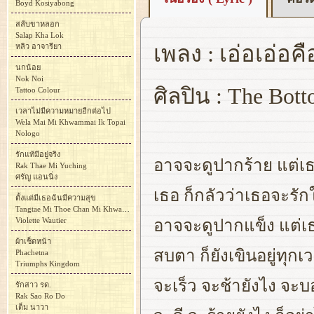
Boyd Kosiyabong
สลับขาหลอก
Salap Kha Lok
เพลง : เอ่อเอ่อคื
หลิว อาจารียา
นกน้อย
Nok Noi
ศิลปิน : The Bot
Tattoo Colour
เวลาไม่มีความหมายอีกต่อไป
Wela Mai Mi Khwammai Ik Topai
Nologo
รักแท้มีอยู่จริง
อาจจะดูปากร้าย แต่เธอร
Rak Thae Mi Yuching
ศรัญ แอนนิ่ง
เธอ ก็กลัวว่าเธอจะรั
ตั้งแต่มีเธอฉันมีความสุข
Tangtae Mi Thoe Chan Mi Khwam Suk
Violette Wautier
อาจจะดูปากแข็ง แต่เธอรู
ผ้าเช็ดหน้า
สบตา ก็ยังเขินอยู่ทุกเ
Phachetna
Triumphs Kingdom
จะเร็ว จะช้ายังไง จ
รักสาว รด.
Rak Sao Ro Do
เต็ม นาวา