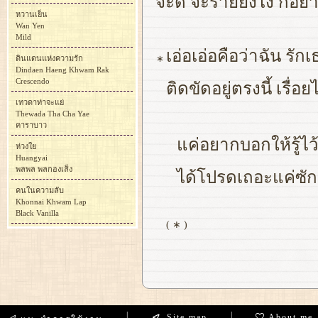
จะดี จะร้ายยังไง ก็อย
หวานเย็น
Wan Yen
Mild
เอ่อเอ่อคือว่าฉัน รักเ
∗
ดินแดนแห่งความรัก
Dindaen Haeng Khwam Rak
Crescendo
ติดขัดอยู่ตรงนี้ เรื
เทวดาท่าจะแย่
Thewada Tha Cha Yae
คาราบาว
แค่อยากบอกให้รู้ไ
ห่วงใย
Huangyai
พลพล พลกองเส็ง
ได้โปรดเถอะแค่ซักคร
คนในความลับ
Khonnai Khwam Lap
Black Vanilla
( ∗ )
|
|
Site map
About me