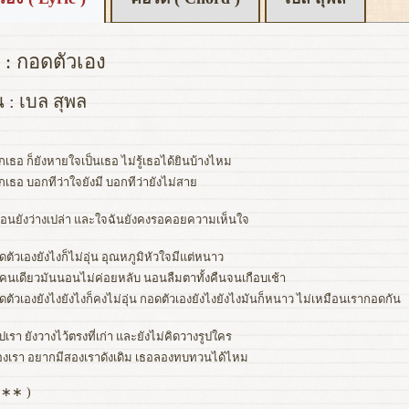
 : กอดตัวเอง
น : เบล สุพล
ักเธอ ก็ยังหายใจเป็นเธอ ไม่รู้เธอได้ยินบ้างไหม
ักเธอ บอกทีว่าใจยังมี บอกทีว่ายังไม่สาย
อนยังว่างเปล่า และใจฉันยังคงรอคอยความเห็นใจ
ดตัวเองยังไงก็ไม่อุ่น อุณหภูมิหัวใจมีแต่หนาว
ู่คนเดียวมันนอนไม่ค่อยหลับ นอนลืมตาทั้งคืนจนเกือบเช้า
ดตัวเองยังไงยังไงก็คงไม่อุ่น กอดตัวเองยังไงยังไงมันก็หนาว ไม่เหมือนเรากอดกัน
ูปเรา ยังวางไว้ตรงที่เก่า และยังไม่คิดวางรูปใคร
 ของเรา อยากมีสองเราดังเดิม เธอลองทบทวนได้ไหม
, ∗∗ )