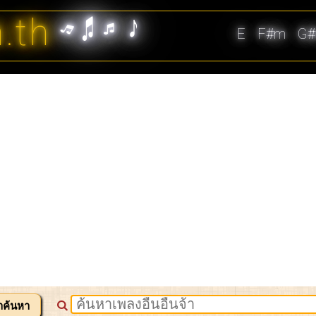
n.th
E
F#m
G
าค้นหา