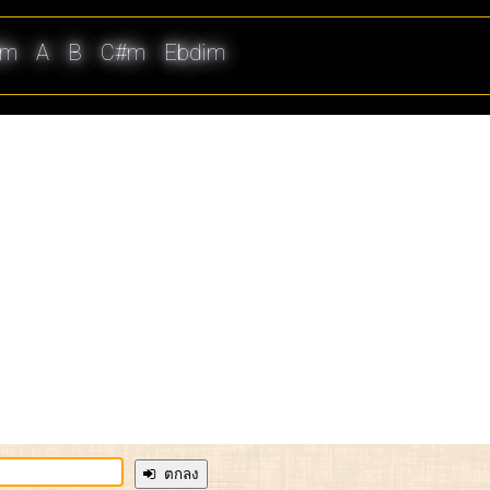
#m
A
B
C#m
Ebdim
ตกลง