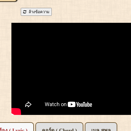
ล้างข้อความ
อร้อง ( Lyric )
คอร์ด ( Chord )
เบล สุพล