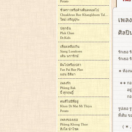
Potato
ชั่วคราวหรือค้างคืนตลอดไป
Chuakhrao Rue Khangkhuen Talot Pai
เพลง
ใหม่ เจริญปุระ
ปลุกฉัน
ศิลปิ
Pluk Chan
Dr.Kids
เสี่ยงเหลือเกิน
Siang Lueakoen
รักเธอ ร
เต้น นรารักษ์
รักเธอ ร
ฝันไปหรือเปล่า
Fan Pai Rue Plao
∗
ห้องน
แอน ธิติมา
∗∗
กอ
เพลงรัก
Phleng Rak
อย
บี้ สุกฤษฎิ์
กอ
คนดีไม่มีที่อยู่
Khon Di Mai Mi Thiyu
รูปเธอ ร
Potato
ที่เดิม
เพลงของเธอ
Phleng Khong Thoe
( ∗ 
สิงโต นำโชค