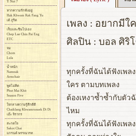
Y Not 7
หากความรักฟังอยู่
Hak Khwam Rak Fang Yu
เพลง : อยากมีใ
เต้ ภูริต
เจ็บและชินไปเอง
Chep Lae Chin Pai Eng
ศิลปิน : บอล ศิริ
ETC
จม
Chom
Lula
น้ำหนัก
ทุกครั้งที่ฉันได้ฟังเพลง
Namnak
Armchair
ใคร ตามบทเพลง
พูดไม่คิด
Phut Mai Khit
Season Five
ต้องเหงาซ้ำซ้ำกับตัวฉ
ใจกลางความรู้สึกดีดี
ไหม
Chaiklang Khwamrusuek Di Di
เอ๊ะ จิรากร
ทุกครั้งที่ฉันได้ฟังเพล
สะกดใจ
Sakot Chai
แกรนด์ พรรณวรท