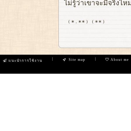
ไม่รู้ว่าเขาจะมีจริงไห
( ∗ , ∗∗ )
( ∗∗ )
|
|
Site map
About me
แนะนำการใช้งาน