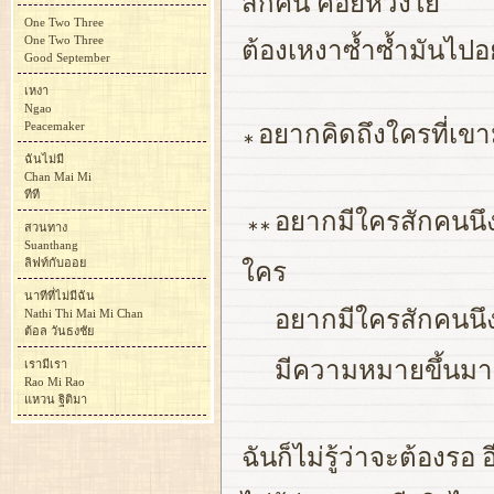
สักคน คอยห่วงใย
One Two Three
One Two Three
ต้องเหงาซ้ำซ้ำมันไปอย
Good September
เหงา
Ngao
Peacemaker
อยากคิดถึงใครที่เข
∗
ฉันไม่มี
Chan Mai Mi
ทีที
อยากมีใครสักคนนึง
∗∗
สวนทาง
Suanthang
ลิฟท์กับออย
ใคร
นาทีที่ไม่มีฉัน
อยากมีใครสักคนนึง ท
Nathi Thi Mai Mi Chan
ต้อล วันธงชัย
มีความหมายขึ้นมา
เรามีเรา
Rao Mi Rao
แหวน ฐิติมา
ฉันก็ไม่รู้ว่าจะต้องรอ 