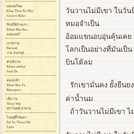
แค่เธอก็พอ
วันวานไม่มีเขา ในวันน
Khae Thoe Ko Pho
Groove Rider
หมอจำเป็น
ปักษ์ใต้บ้านเรา
Paktai Ban Rao
แฮมเมอร์
อ้อมแขนอบอุ่นคุ้นเคย
เบาหวาน
โลกเป็นอย่างที่มันเป็
Baowan
ว่าน ธนกฤต
บินโต้ลม
คำอธิบาย
Kham-athibai
Soul Da
คนบนฟ้า
รักเขามั่นคง ยั้งยื
Khon Bon Fa
Retrospect
ค่าน้ำนม
เมื่อวาน
Muea Wan
ปราโมทย์ ปาทาน
ถ้าวันวานไม่มีเขา ไม
ไปอยู่ที่ไหนมา
Pai Yu Thinai Ma
Lipta