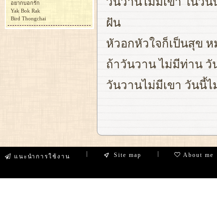
วันวานไม่มีเขา ในวันนี้
อยากบอกรัก
Yak Bok Rak
Bird Thongchai
ฝัน
หัวอกหัวใจก็เป็นสุข ห
ถ้าวันวาน ไม่มีท่าน วั
วันวานไม่มีเขา วันนี้ไม
|
|
Site map
About me
แนะนำการใช้งาน