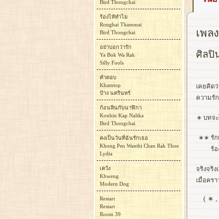
Bird Thongchai
ร้องไห้ทำไม
Ronghai Thammai
เพลง
Bird Thongchai
อย่าบอกว่ารัก
ศิลปิ
Ya Bok Wa Rak
Silly Fools
คำตอบ
Khamtop
เคยคิดว่
ป้าง นครินทร์
ความรัก
ก้อนหินกับนาฬิกา
Konhin Kap Nalika
∗
บทจะไ
Bird Thongchai
∗∗
รัก
คงเป็นวันที่ฉันรักเธอ
Khong Pen Wanthi Chan Rak Thoe
ร้อ
Lydia
เคว้ง
จริงจริง
Khweng
เมื่อคราว
Modern Dog
( ∗ 
Restart
Restart
Room 39