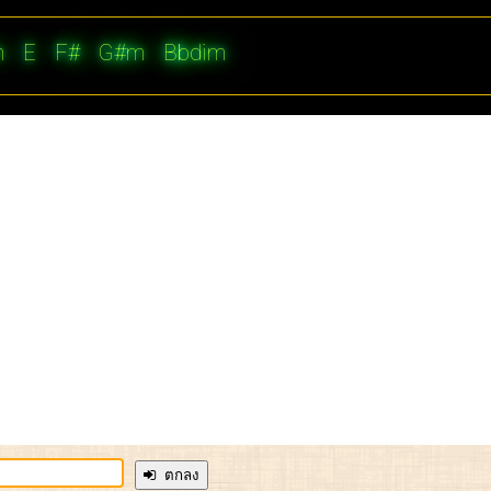
m
E
F#
G#m
Bbdim
ตกลง