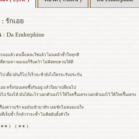
 : รักเอย
น : Da Endorphine
าเจอแล้ว คนนี้แหละใช่แล้ว ไม่แคล้วช้ำใจทุกที
ที่ตามหา พอเจอก็รีบคว้า ไม่คิดทบทวนให้ดี
ป เดี๋ยวมันก็ไป ก็เร็วจะช้ายังไงใครจะรับประกัน
เอย ครั้งก่อนเคยซึ้งกันอยู่ แล้วใยมาเปลี่ยนไป
งไป ร้องไห้ มันได้อะไร บอกตัวเองไว้ ให้ใจครื้นเครง บอกตัวเองไว้ ให้ใจครื้นเครง
เรื่องความรัก พอมันเข้ามาทัก เลยชักไม่ค่อยแน่ใจ
ที่เจ็บช้ำ ก็กลัวว่าจะซ้ำ ไม่คิดยับยั้งหัวใจ
, ∗∗ )
( ∗∗ )