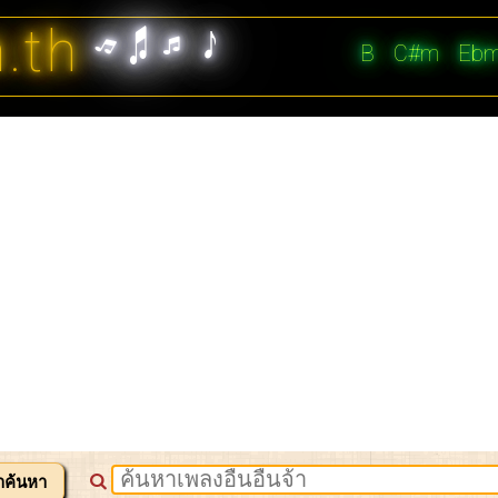
n.th
B
C#m
Eb
าค้นหา