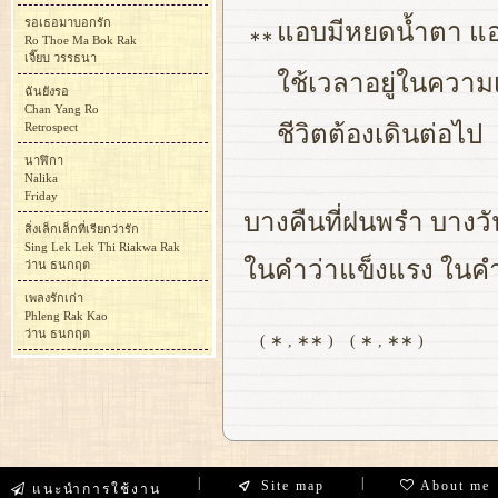
รอเธอมาบอกรัก
แอบมีหยดน้ำตา แอ
∗∗
Ro Thoe Ma Bok Rak
เจี๊ยบ วรรธนา
ใช้เวลาอยู่ในความ
ฉันยังรอ
Chan Yang Ro
Retrospect
ชีวิตต้องเดินต่อไป
นาฬิกา
Nalika
Friday
บางคืนที่ฝนพรำ บางว
สิ่งเล็กเล็กที่เรียกว่ารัก
Sing Lek Lek Thi Riakwa Rak
ในคำว่าแข็งแรง ในคำว
ว่าน ธนกฤต
เพลงรักเก่า
Phleng Rak Kao
ว่าน ธนกฤต
( ∗ , ∗∗ )
( ∗ , ∗∗ )
|
|
Site map
About me
แนะนำการใช้งาน