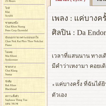
25 Hours
ใกล้
Klai
เพลง : แค่บางครั
Scrubb
ชายคนหนึ่ง
Chai Khon Nueng
ศิลปิน : Da Endo
Peter Corp Dyrendal
ฉันนอกกาย เพราะเธอนอกใจ
Chan Nok Kai Phro Thoe Nokchai
Flame
ไม่เคย
เวลาที่แสนนาน ทางเดิ
Mai Khoei
Synkornize
มีคำว่าเหงามา คอยเดิน
ชายกลาง
Chai Klang
Stamp
รักคือ
แค่บางครั้ง ที่ฉันได้
∗
Rak Khue
Blackhead
ตัวเอง
สภาวะทิ้งตัว
Saphawa Thing Tua
แดน วรเวช