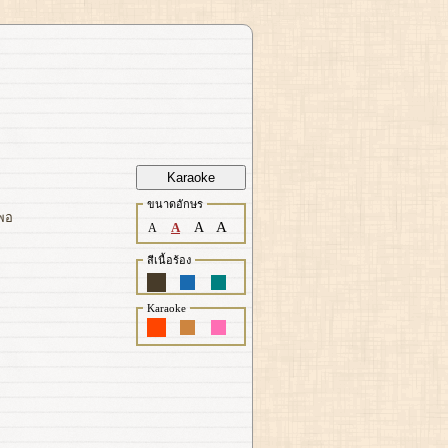
Karaoke
ขนาดอักษร
อพอ
A
A
A
A
สีเนื้อร้อง
Karaoke