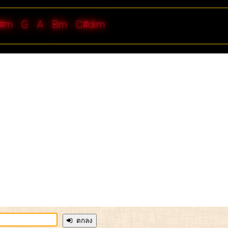
#m
G
A
Bm
C#dim
ตกลง