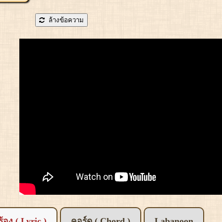
ล้างข้อความ
อร้อง ( Lyric )
คอร์ด ( Chord )
Labanoon