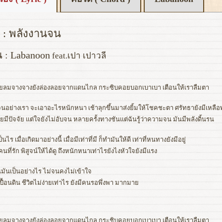
 : พลังงานจน
น : Labanoon
feat.เปา เปาวลี
ยลมจางจางยังล่องลอยจากแดนไกล กระซิบคอยบอกเบาเบา เตือนให้เราลืมตา
จนอย่างเรา จะเอาอะไรหนักหนา เช้าลุกขึ้นมาส่งยิ้มให้โชคชะตา ศรัทธายังมีเหลื
อยมีปัจจัย แต่ใจยังไม่อับจน หลายครั้งทางชันแต่ฉันรู้ว่าความจน มันมีพลังดิ้นรน
ป็นไร เมื่อเกิดมาอย่างนี้ เมื่อมีเท่าที่มี ก็ทำมันให้ดี เท่าที่หนทางยังมีอยู่
่อคนที่รัก พิสูจน์ให้ได้ดู ถึงหนักหนาเท่าไรยังไงหัวใจยังมีแรง
ันเป็นอย่างไร ไม่จนคงไม่เข้าใจ
ปื้อนดิน ชีวิตไม่ง่ายเท่าไร ยังมีคนรอพึ่งพา มากมาย
ยลมจางจางยังล่องลอยจากแดนไกล กระชิบคอยบอกเบาเบา เตือนให้เราลืมตา