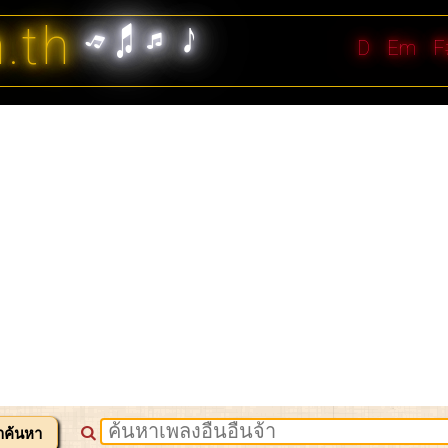
n.th
D
Em
F
าค้นหา