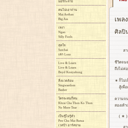
มอร์กะจาย
คนไม่เอาถ่าน
Mai Aothan
เพลง
Big Ass
เหงา
ศิลปิ
Ngao
Silly Fools
สุดใจ
Sutchai
สา
เสก Loso
ชีวิตจน
Live & Learn
Live & Learn
ถึงไม่ค่
Boyd Kosiyabong
∗
ก็ไม่เ
สิ่งแวดล้อม
Singwaetlom
สู้เพื
Basher
ใครจะทนก็ทน
ความจนม
Khrai Cha Thon Ko Thon
สองเท้าเ
No More Tear
( ∗ )
เป็นชู้ไม่รู้ตัว
Pen Chu Mai Rutua
เวสป้า อาร์สยาม
สา