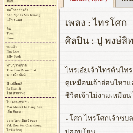
ซันนี่
ขอโง่อีกสักครั้ง
Kho Ngo Ik Sak Khrang
เพลง : ไทรโศก
แจ๊ค ธนพล
ตื่น
Tuen
ศิลปิน : ปู พงษ์สิทธ
Flure
พอแล้ว
Pho Laeo
Silly Fools
ทำบุญร่วมชาติ
ไทรเอ๋ยเจ้าไทรต้นไท
Thambun Ruam Chat
ชาย เมืองสิงห์
ดูเหมือนเจ้าอ่อนไหวแล
ฟ้าเปลี่ยนสี
Fa Plian Si
โรส ศิรินทิพย์
ชีวิตเจ้าไม่งามเหมื
ไม่เคยจะห่างกัน
Mai Khoei Cha Hang Kan
เอิ้น พิยะดา
โศก ไทรโศกเจ้าซบลง
∗
อยากโดนเป็นเจ้าของ
Yak Don Pen Chaokhong
ปลอบโยน
ไอซ์ ศรัณยู