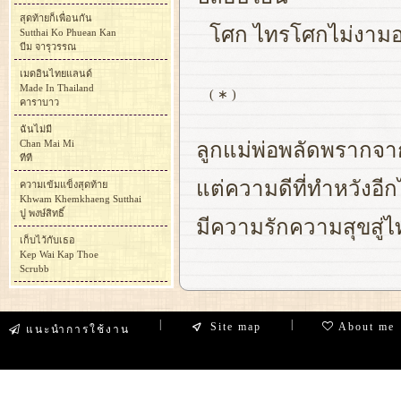
สุดท้ายก็เพื่อนกัน
โศก ไทรโศกไม่งามอย
Sutthai Ko Phuean Kan
บีม จารุวรรณ
เมดอินไทยแลนด์
Made In Thailand
( ∗ )
คาราบาว
ฉันไม่มี
Chan Mai Mi
ลูกแม่พ่อพลัดพรากจา
ทีที
แต่ความดีที่ทำหวังอี
ความเข้มแข็งสุดท้าย
Khwam Khemkhaeng Sutthai
ปู พงษ์สิทธิ์
มีความรักความสุขสู่
เก็บไว้กับเธอ
Kep Wai Kap Thoe
Scrubb
|
|
Site map
About me
แนะนำการใช้งาน