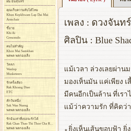
ฝน ธนสุนทร
คุณเก็บความลับได้ไหม
Khun Kepkhwam Lap Dai Mai
เพลง : ดวงจันทร
Armchair
ขี้อาย
Khi Ai
ศิลปิน : Blue Sha
Crescendo
คนไม่สำคัญ
Khon Mai Samkhan
พลพล พลกองเส็ง
วัลลภ
แม้เวลา ล่วงเลยผ่านม
Wanlop
Musketeers
มองเห็นมัน แค่เพียง เสี
รักครั้งเดียว
Rak Khrang Diao
ETC
มีคนอีกเป็นล้าน ที่เร
สักวันหนึ่ง
แม้ว่าความรัก ที่คิดว่
Sak Wan Nueng
พลพล พลกองเส็ง
รักฉันเท่าที่เธอจะรักได้
Rak Chan Thao Thi Thoe Cha Rak Dai
ยิ่งเห็นเส้นขอบฟ้า ย
พลพล พลกองเส็ง
∗