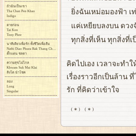
ถ้าฉันเป็นเขา
ยิ่งฉันเหม่อมองฟ้า 
Tha Chan Pen Khao
Indigo
แค่เหยียบลงบน ดวงจัน
ตายก่อน
Tai Kon
Tony Phee
ทุกสิ่งที่เห็น ทุกสิ่ง
นาทีเดียวเพื่อรัก ทั้งชีวิตเพื่อลืม
Nathi Diao Phuea Rak Thang Chiwit Phuea Luem
ตั๊กแตน ชลดา
คิดไปเอง เวลาจะทำให้
ความสุขไม่ไกล
Khwam Suk Mai Klai
สิงโต นำโชค
เรื่องราวอีกเป็นล้าน 
ลอง
Long
รัก ที่คิดว่าเข้าใจ
Singular
( ∗ )
( ∗ )