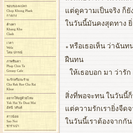
ชอบของแปลก
แต่ดูความเป็นจริง ก็ย
Chop Khong Plaek
กางเกง
ในวันนี้มันคงสุดทาง ย
ค้างคา
Khang Kha
Clash
เวลา
หรือเธอเห็น ว่าฉันทน
∗
Wela
โดม ปกรณ์
ฝืนทน
ภาพชินตา
Phap Chin Ta
ให้เธอบอก มา ว่ารัก 
Greasy Cafe
จะรักหรือจะร้าย
Cha Rak Rue Cha Rai
Klear
สิ่งที่พอจะทน ในวันนี้
อยากให้อยู่ด้วยไหม
Yak Hai Yu Duai Mai
แต่ความรักเรายิ่งจืดจ
อัสนี วสันต์
สาวน้อย
ในวันนี้เราต้องจากกัน ค
Sao Noi
ซาร่าเปา