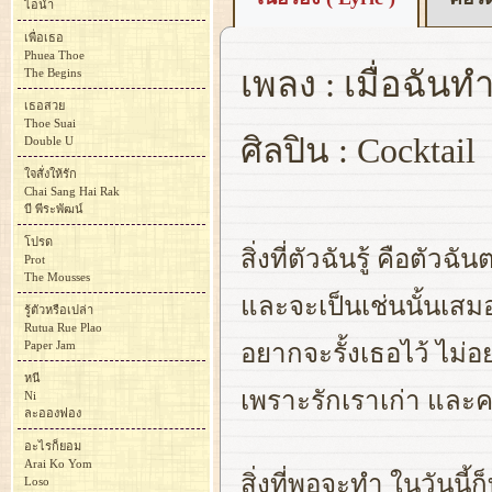
ไอน้ำ
เพื่อเธอ
Phuea Thoe
เพลง : เมื่อฉันท
The Begins
เธอสวย
Thoe Suai
ศิลปิน : Cocktail
Double U
ใจสั่งให้รัก
Chai Sang Hai Rak
บี พีระพัฒน์
โปรด
สิ่งที่ตัวฉันรู้ คือตัวฉ
Prot
The Mousses
และจะเป็นเช่นนั้นเสม
รู้ตัวหรือเปล่า
Rutua Rue Plao
Paper Jam
อยากจะรั้งเธอไว้ ไม่
หนี
เพราะรักเราเก่า และค
Ni
ละอองฟอง
อะไรก็ยอม
Arai Ko Yom
สิ่งที่พอจะทำ ในวันนี้ก
Loso