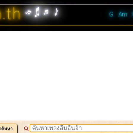
n.th
G
Am
าค้นหา