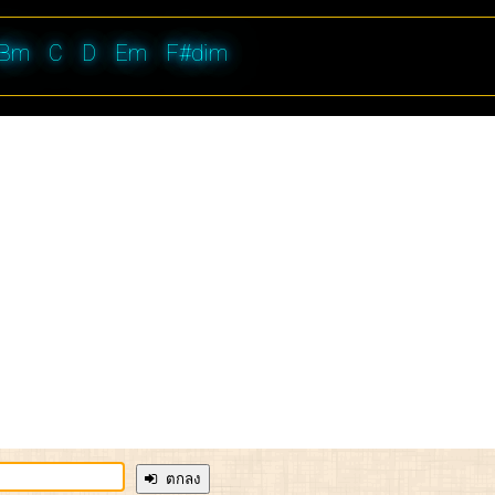
Bm
C
D
Em
F#dim
ตกลง