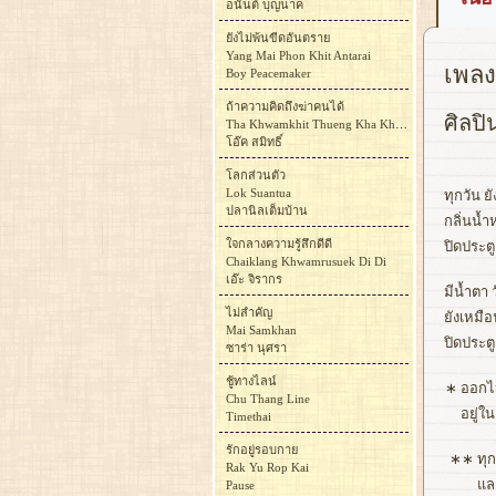
อนันต์ บุญนาค
ยังไม่พ้นขีดอันตราย
Yang Mai Phon Khit Antarai
เพลง
Boy Peacemaker
ถ้าความคิดถึงฆ่าคนได้
ศิลปิ
Tha Khwamkhit Thueng Kha Khon Dai
โอ๊ค สมิทธิ์
โลกส่วนตัว
Lok Suantua
ทุกวัน ยั
ปลานิลเต็มบ้าน
กลิ่นน้ำ
ใจกลางความรู้สึกดีดี
ปิดประตู
Chaiklang Khwamrusuek Di Di
เอ๊ะ จิรากร
มีน้ำตา 
ไม่สำคัญ
ยังเหมือ
Mai Samkhan
ปิดประตู
ซาร่า นุศรา
ชู้ทางไลน์
∗
ออกไป
Chu Thang Line
อยู่ใ
Timethai
รักอยู่รอบกาย
∗∗
ทุ
Rak Yu Rop Kai
และ
Pause