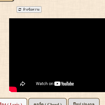
ล้างข้อความ
อร้อง ( Lyric )
คอร์ด ( Chord )
ป๊อป ปองกูล