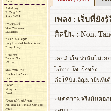
Flame
ฟ้ายังฟ้าอยู่
Fa Yang Fa Yu
เพลง : เจ็บที่ยังรู้
Smile Buffalo
เช้าวันจันทร์
Chao Wan Chan
ศิลปิน : Nont Tan
Musketeers
ฟังเข้าใจแต่ไม่รู้สึก
Fang Khaochai Tae Mai Rusuek
7 Days Crazy
ดวงตานั้น
เคยมั่นใจ ว่าฉันไม่เคย
Duangta Nan
อภิรมย์
ได้จากใจจริงจริง
ฝนตกที่หน้าต่าง
Fon Tok Thi Natang
Loso
ต่อให้บังเอิญมายืนที่เดิ
มองตา
Mong Ta
Paradox
แต่ความจริงมันตอกย้
∗
เป็นอย่างงี้ตั้งแต่เกิดเลย
Pen Yang Ngi Tangtae Koet Loei
อ่อนแอ
Nuvo