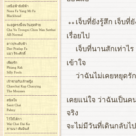
เหนือฟ้ายังมีฟ้า
Nuea Fa Yang Mi Fa
Blackhead
เจ็บที่ยังรู้สึก เจ็บ
∗∗
จะอยู่ตรงนี้จนวันสุดท้าย
Cha Yu Trongni Chon Wan Sutthai
เรื่อยไป
AB Normal
ดาวประดับฟ้า
เจ็บที่นานสักเท่าไ
Dao Pradap Fa
แมว จิระศักดิ์
เข้าใจ
เพียงรัก
Phiang Rak
Silly Fools
ว่าฉันไม่เคยหยุดรั
เจ้าชายกับเจ้าหญิง
Chaochai Kap Chaoying
The Mousses
เคยแน่ใจ ว่าฉันเป็นค
สนิทใจ
Sanit Chai
Palmy
จริง
ไว้ใจ๋ได้กา
Wai Chai Dai Ka
จะไม่มีวันที่เดินกลับไ
ลานนา คัมมินส์