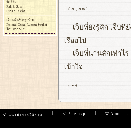
รักสีส้ม
Rak Si Som
( ∗ , ∗∗ )
เบิร์ดกะฮาร์ท
เรื่องจริงเรื่องสุดท้าย
Rueang Ching Rueang Sutthai
เจ็บที่ยังรู้สึก เจ็บ
โดม จารุวัฒน์
เรื่อยไป
เจ็บที่นานสักเท่าไ
เข้าใจ
( ∗∗ )
|
|
Site map
About me
แนะนำการใช้งาน