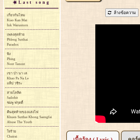
Last song
ล้างข้อความ
เกี่ยวกันไหม
Kiao Kan Mai
Ink Waruntorn
เพลงสุดท้าย
Phleng Sutthai
Paradox
พิง
Phing
Nont Tanont
เขา ป่า นา เล
Khao Pa Na Le
แท็ป วชิระ
สายโลหิต
Sailohit
ชมพู ฟรุตตี้
คืนสุดท้ายของแสงไฟ
Khuen Sutthai Khong Saengfai
Abuse The Youth
ใจร้าย
Chairai
เนื้อร้อง ( Lyric )
คอร์