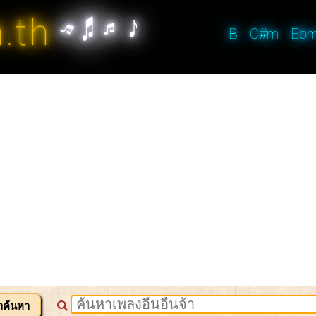
n.th
B
C#m
Eb
าค้นหา