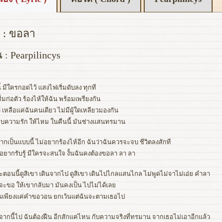
 : ขอลา
น : Pearpilincys
้ มีใครกอดไว้ แสงไฟเริ่มดับลง ทุกที
ริ่มก่อตัว ร้องไห้ให้ฉัน พร้อมเพรียงกัน
ว้ เหลือแค่ฉันคนเดียว ไม่มีผู้ใดเหลียวมองกัน
บความรัก ให้ไหม ในคืนนี้ มันช่างแสนทรมาน
ากเป็นแบบนี้ ไม่อยากร้องไห้อีก ฉันว่าฉันควรจะจบ ชีวิตลงสักที
อยากรับรู้ มีใครจะสนใจ งั้นฉันคงต้องขอลา ลา ลา
ะตอนนี้ดูสิเขา เดินจากไป ดูสิเขา เดินไปไกลแสนไกล ไม่พูดไม่จาไม่เอ่ย คำลา
าจะขอ ให้เขากลับมา มันคงเป็น ไปไม่ได้เลย
็นเพียงแค่คำขอวอน ยกเว้นแต่ฉันจะตามเธอไป
จากนี้ไป ฉันต้องฝืน อีกสักแค่ไหน กับความจริงที่ทรมาน จากเธอไม่เอาอีกแล้ว