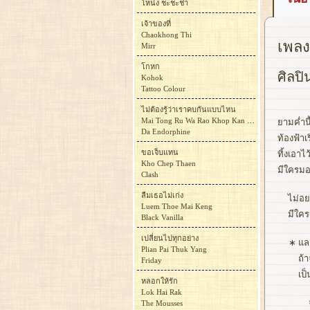
โหน่ง ชะชะช่า
เจ้าของที่
Chaokhong Thi
เพลง
Mirr
โกหก
ศิลปิ
Kohok
Tattoo Colour
ไม่ต้องรู้ว่าเราคบกันแบบไหน
Mai Tong Ru Wa Rao Khop Kan Baep Nai
ยามค่ำนี
Da Endorphine
ท้องฟ้าเ
ขอเจ็บแทน
ทิ้งเอาไ
Kho Chep Thaen
มีใครมอ
Clash
ลืมเธอไม่เก่ง
ไม่อย
Luem Thoe Mai Keng
มีใคร
Black Vanilla
เปลี่ยนไปทุกอย่าง
∗
แล
Plian Pai Thuk Yang
ถ้
Friday
เป
หลอกให้รัก
Lok Hai Rak
The Mousses