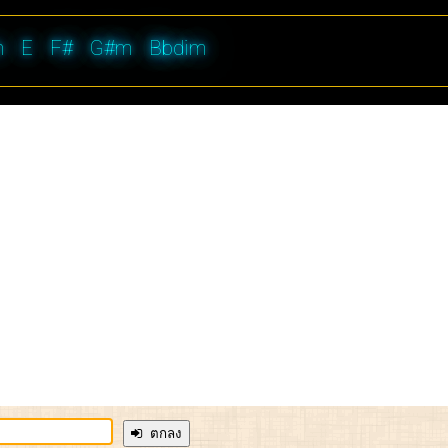
m
E
F#
G#m
Bbdim
ตกลง