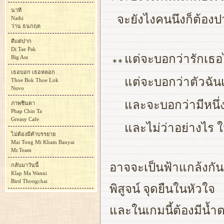
นาที
จะยังไงคนนึงก็ต้องป
Nathi
ว่าน ธนกฤต
ดีแต่ปาก
Di Tae Pak
แต่จะบอกว่ารักเธอ
Big Ass
∗∗
เธอบอก เธอหลอก
แต่จะบอกว่าตัวฉัน
Thoe Bok Thoe Lok
Nuvo
และจะบอกว่ามีหนึ่ง
ภาพชินตา
Phap Chin Ta
Greasy Cafe
และไม่ว่าอย่างไร 
ไม่ต้องมีคำบรรยาย
Mai Tong Mi Kham Banyai
Mr.Team
อาจจะเป็นฟ้าแกล้งกัน
กลับมาวันนี้
Klap Ma Wanni
Bird Thongchai
พิสูจน์ จุดยืนในหัวใจ
และในเกมนี้ต้องมีน้ำต