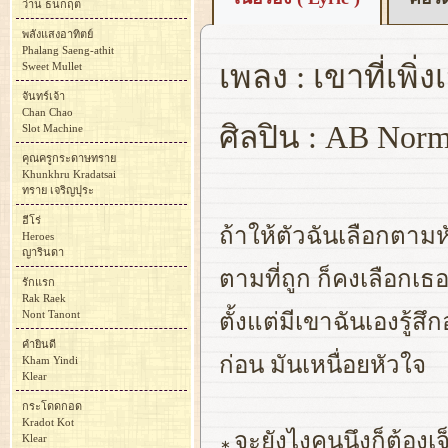
ว่าน ธนกฤต
พลังแสงอาทิตย์
Phalang Saeng-athit
เพลง : เขาที่เพิ่
Sweet Mullet
จันทร์เจ้า
Chan Chao
ศิลปิน : AB Norm
Slot Machine
คุณครูกระดาษทราย
Khunkhru Kradatsai
ทราย เจริญปุระ
ฮีโร่
ถ้าให้ตัวฉันเลือกตามห
Heroes
ญารินดา
ตามที่ถูก ก็คงเลือกเธ
รักแรก
Rak Raek
Nont Tanont
ตั้งแต่มีเขาฉันเองรู้สึ
คำยินดี
ก่อน มันเหนื่อยหัวใจ
Kham Yindi
Klear
กระโดดกอด
Kradot Kot
จะยังไงคนนึงก็ต้องเ
Klear
∗