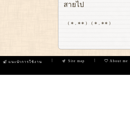
สายไป
( ∗ , ∗∗ )
( ∗ , ∗∗ )
|
|
Site map
About me
แนะนำการใช้งาน