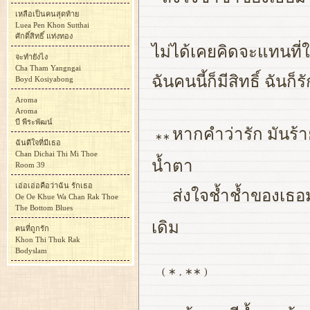
เหลือเป็นคนสุดท้าย
Luea Pen Khon Sutthai
ศักดิ์สิทธิ์ แท่งทอง
ไม่ได้เคยคิดจะแทนที
จะทำยังไง
Cha Tham Yangngai
ฉันคนนี้ก็มีสิทธิ์ ฉันก็
Boyd Kosiyabong
Aroma
Aroma
บี พีระพัฒน์
หากคำว่ารัก มันร้
∗∗
ฉันดีใจที่มีเธอ
Chan Dichai Thi Mi Thoe
น้ำตา
Room 39
เอ่อเอ่อคือว่าฉัน รักเธอ
ส่งใจช้ำช้ำของเธอม
Oe Oe Khue Wa Chan Rak Thoe
The Bottom Blues
เดิม
คนที่ถูกรัก
Khon Thi Thuk Rak
Bodyslam
( ∗ , ∗∗ )