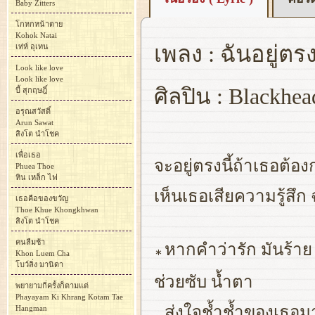
Baby Zitters
โกหกหน้าตาย
Kohok Natai
เพลง : ฉันอยู่ตรงน
เท่ห์ อุเทน
Look like love
Look like love
ศิลปิน : Blackhea
บี้ สุกฤษฎิ์
อรุณสวัสดิ์
Arun Sawat
สิงโต นำโชค
เพื่อเธอ
จะอยู่ตรงนี้ถ้าเธอต้อ
Phuea Thoe
หิน เหล็ก ไฟ
เห็นเธอเสียความรู้สึก 
เธอคือของขวัญ
Thoe Khue Khongkhwan
สิงโต นำโชค
คนลืมช้า
หากคำว่ารัก มันร้า
∗
Khon Luem Cha
โบว์ลิ่ง มานิดา
ช่วยซับ น้ำตา
พยายามกี่ครั้งก็ตามแต่
Phayayam Ki Khrang Kotam Tae
ส่งใจช้ำช้ำของเธอมา
Hangman