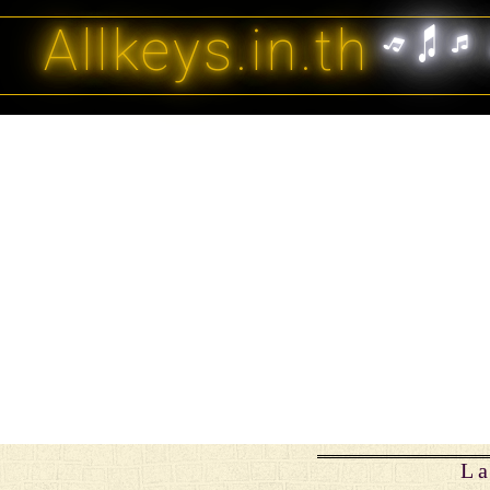
Allkeys.in.th
La