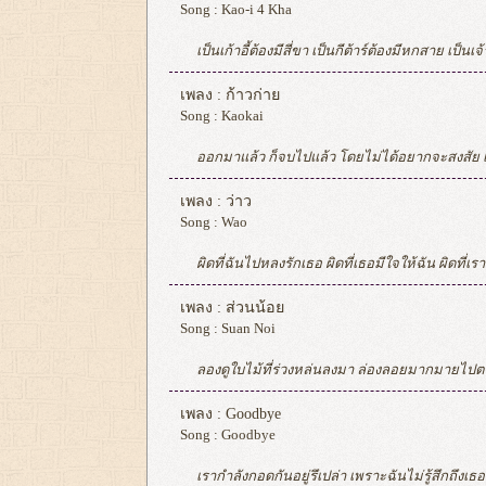
Song :
Kao-i 4 Kha
เป็นเก้าอี้ต้องมีสี่ขา เป็นกีต้าร์ต้องมีหกสาย เป็นเจ้าหญิงต้องมีเจ้าชาย เป็นอะไรก็ได้ เป็นวงแหวนรอบรอบดาวเสาร์ เป็นยูนิคอร์นก็ต้องมีเขา เป็นจุดสีบนซาลาเปา เป็นอะไรก็ได้ แค่มีเธอ ในจักรวาลที่มีสิ่งของมากมาย มีเธอคนเดียวที่ฉันไม่คิดทำลาย ให้เป็นอะไรก็ได้ I’ll be fine คือคนสุดท้าย my last valentine จากนี้
เพลง :
ก้าวก่าย
Song :
Kaokai
ออกมาแล้ว ก็จบไปแล้ว โดยไม่ได้อยากจะสงสัย เธอเป็นยังไงไม่มีสิทธิ์ถาม ตัดไปแล้ว จบจริงจริงแล้วครั้งนี้ นานมาแล้ว ก็ผ่านไปแล้ว แต่ในใจก็ดูจะยังลืมเธอให้จริงไม่ได้สักที อยู่ลำพัง แต่ตอนนี้เธอมีเขาอยู่ ฉันพยายาม เปิดตัวเองให้หัวใจ ได้ลองรักใครใหม่ แบบที่เธอรักเขา ยิ่งอยากจะลืมเท่าไร ก็ยังมีแค่สองเรา อยากจะไปแต่ไปไม่ได้ ใจที่มันเดียวดาย รักแค่เพียงแต่เธอ อยากจะไปแต่ยังพร่ำเพ้อ ทรมานแม้เธอรั
เพลง :
ว่าว
Song :
Wao
ผิดที่ฉันไปหลงรักเธอ ผิดที่เธอมีใจให้ฉัน ผิดที่เราสองคนรักกัน แต่เธอนั้นยังมีเจ้าของ เธอคือรักที่ลมพัดมา ช่วงเวลาแค่เพียงสั้นสั้น อีกไม่นานก็ต้องเลิกกัน กับความรักที่ไม่มี วันจะได้ครอบครอง ปล่อยให้ลอย ละลอย ปล่อยให้ลอย ละลอยละลอย ให้ความรักพัดพาฉันไป ตัวฉันเป็นเหมือนว่าวกระดาษ ขึ้นมาสูงก็เลยลำบาก เริ่มจะหนาวหัวใจ ปล่อยให้ลอย ละลอย ปล่อยให้ลอ
เพลง :
ส่วนน้อย
Song :
Suan Noi
ลองดูใบไม้ที่ร่วงหล่นลงมา ล่องลอยมากมายไปตามสายลมที่พัดผ่าน อย่างกับความรักที่ พูดไปไม่หมดซักที บอกเธอในทุกทุกวันและเวลา ทุกเสี้ยวนาทีและทุกชั่วโมงที่ผันผ่าน แต่ก็ยังไม่เป็นทั้งหมดข้างในหัวใจ ให้บอกเธอไปก็คงไม่หมด จะจดจำได้ทุกคำหรือเปล่า ต้องใช้เวลา อีกตั้งมากมาย ที่เธอได้ยินเป็นเพียงส่วนน้อยในใจ ต
เพลง :
Goodbye
Song :
Goodbye
เรากำลังกอดกันอยู่รึเปล่า เพราะฉันไม่รู้สึกถึงเธออีกแล้ว ถ้าหากฉันพูดออกมาจะฟังดูใจร้าย...รึเปล่า ภาพของเธอกำลังเลือนลาง จากความทรงจำฉัน และมันไม่ได้ผิดที่เธอที่ยังรู้สึก เป็นเพราะฉันเองที่ หมดใจไปง่ายง่าย ฉันไม่ได้ รัก เธอ เหมือนก่อน และเธอไม่ ควร ต้อง เจอแบบนี้ จะไม่ขอ ให้ เธอ เข้าใจ ไม่ได้ขอให้เธออภัยกัน แค่อยากให้รู้ว่าฉันเสียใจ ที่ทั้งหมดนี้มันคือเรื่องจริง ไม่ได้ขอความเห็นใจ ก