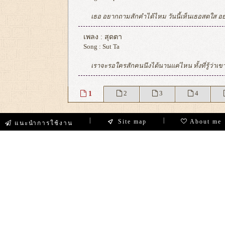
เธอ อยากถามสักคำได้ไหม วันนี้เห็นเธอสดใส อยากถามเรื่องใจของเธอ กับเค้า เธอนั้นก็ดูหวั่นไหว กับฉันก็ดูคลั่งไคล้ ไม่รู้คำตอบของเธอ แปลก ที่ ฉันไม่เคยอยากถามให้ลำบากใจ แต่ จะ ถามซักคำหนึ่งคำเธอพร้อมตอบไหม ถ้าเธอไม่รักก็บอกเลย ว่ารักก็บอกมาเลย จะได้รู้เอายังไงกับฉันแน่ ถ้าเ
เพลง :
สุดตา
Song :
Sut Ta
เราจะรอใครสักคนนึงได้นานแค่ไหน ทั้งที่รู้ว่าเขาคนนั้นจะไม่กลับ มา หวังสิ่งที่ไม่เป็นจริงคืองมงายใช่ไหม แต่ความหวังก็ทำให้ฉันนั้นเป็นสุข ใจ วันเวลายาวนานเท่าไรฉันยังมีความหวัง ยังคงย
1
2
3
4
|
|
Site map
About me
แนะนำการใช้งาน