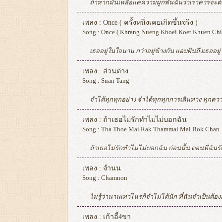
ถ้าหากมันเหลือแค่ความผูกพันฉันว่าเราควรจะต้องลา หากไม่รัก ก็ไม่ต้องฝืนฉันว่าเราเลิกกันดีกว่า มีความสุขกับเขาให้สมกับที่ฉันเสียน้ำตา ไม่ต้องมองมา ถ้าเหลือแค่ความผูกพัน ต้องลา ก็เคยได้ยินไอ้คำที่ใครเขาบอก ว่าคำว่ารักนั้นจะชนะทุกอย่าง มันไม่จริง มันไม่จริง เพราะวันนี้ ความรักของฉันนั้นมัน มันไม่มีทางให้เราได้ไปด้วยกัน ทุกครั้งที่คิดก็ทำให้ฉันเจ็บช้ำ ไม่เข้าใจ ไม่เข้าใจเลยสักครั้ง ต้องยอมปล่อยให้เธอไป ฉันคงไม่อาจ
เพลง :
Once ( ครั้งหนึ่งเคยเกิดขึ้นจริง )
Song :
Once ( Khrang Nueng Khoei Koet Khuen Chi
เธออยู่ในใจนาน กว่าอยู่ข้างกัน แอบฝันถึงเธออยู่ แค่อยากให้รู้ว่าคิดถึงเธอแค่ไหน กอดดวงใจ เธอคงไม่ย้อนคืนมา หลับตาและคิดถึงเรื่องดีดี ขอบคุณที่ครั้งหนึ่งมันเคยเกิดขึ้นจริง ช่วยบอกกันทีเธอทำอย่างไร เสกให้คิดถึงเธอ ให้จดจำเสมอ แม้เธอเดินจากไปไกล หยุดให้เวลาไม่เดินต่อไป ยิ่งฝืนลืมเท่าไหร่ ภาพเก่าในใจฉัน ก็หวนขึ้นมาซ้ำซ้ำ เธอคงลืมคนนี้จนเลือนหาย สุดท้ายคงมีแค่ฉันที่เ
เพลง :
ส่วนต่าง
Song :
Suan Tang
จำได้ทุกทุกอย่าง จำได้ทุกทุกการเดินทาง ทุกความฝันในตอนที่ฉันยังยืนข้างเธอ แต่ก่อน เปลี่ยนไปทุกทุกอย่าง อยู่ไกลกันคนละเส้นทาง แต่ยังเห็นสิ่งที่เธอนั้นเคยพยายาม ไม่ต้องกลัวสักนิด อย่าคิดว่ามันจะสาย เธอเก่งจะตาย โดยไม่ต้องมีฉันข้างเธอ เห็นไหม เธอทำได้ดี โดยไม่ต้องมีฉันอยู่ ก็รู้เธอทำได้ทุกอย่าง ดูแล ตัวเองดีดี ส่งเธ
เพลง :
ถ้าเธอไม่รักทำไมไม่บอกฉัน
Song :
Tha Thoe Mai Rak Thammai Mai Bok Chan
ถ้าเธอไม่รักทำไมไม่บอกฉัน ก่อนนั้น ตอนที่ฉันรักหมดใจ ถ้าเธอไม่รักทำไมไม่บอกฉัน ก่อนนั้น ทั้งที่คำนั้นช่างง่าย ดาย ไม่บอกฉัน ก่อนนั้น ตอนที่ฉันรักแต่เธอหมดหัว..ใจ.. ไม่เข้า
เพลง :
จำนน
Song :
Chamnon
ไม่รู้ว่านานเท่าไหร่ก็จำไม่ได้นัก ที่ฉันจำเป็นต้องอยู่อย่างคนที่แอบรัก ต่อให้ฉันให้เธอร้อย มันก็น้อยไป คนที่รอ คนที่คอย ได้แต่น้อยใจ ถึงฉันจะทำอะไรทุกอย่างไปมากสักแค่ไหน ไม่มีสักครั้งที่คล้ายว่าเธอนั้นจะหวั่นไหว คนไม่รัก คือไม่รัก ก็ต้องเข้าใจ คนคนนั้น ไม่ใช่ฉัน จะให้ทำไง ถึงฉันไม่ได้ต้องการจะไป แต่ยังไงก็คงจะต้องลา เมื่อเธอนั้นให้คำตอบมาทางสายตา ก็คงต้องยอมจำนน กั
เพลง :
เก้าอี้4ขา