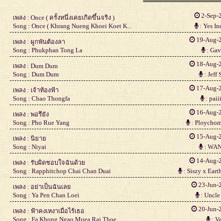
2-Sep-
เพลง : Once ( ครั้งหนึ่งเคยเกิดขึ้นจริง )
Song : Once ( Khrang Nueng Khoei Koet K...
: Yes In
19-Aug-
เพลง : ผูกพันต้องลา
Song : Phukphan Tong La
: Gav
18-Aug-
เพลง : Dum Dum
Song : Dum Dum
: Jeff 
17-Aug-
เพลง : เจ้าท้องฟ้า
Song : Chao Thongfa
: paii
16-Aug-
เพลง : พอรึยัง
Song : Pho Rue Yang
: Ploycho
15-Aug-
เพลง : นิยาย
Song : Niyai
: WA
14-Aug-
เพลง : รับผิดชอบใจฉันด้วย
Song : Rapphitchop Chai Chan Duai
: Siszy x Ear
23-Jun-
เพลง : อย่าเป็นฉันเลย
Song : Ya Pen Chan Loei
: Uncle
20-Jun-
เพลง : ฟ้าคงเหงาเมื่อไร้เธอ
Song : Fa Khong Ngao Muea Rai Thoe
: V