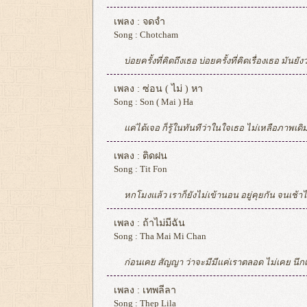
เพลง :
จดจำ
Song :
Chotcham
บ่อยครั้งที่คิดถึงเธอ บ่อยครั้งที่คิดเรื่องเธอ มันยังวนเวียนในหัวใจ มันคอยตอกย้ำที่เธอลับไป บ่อยครั้งที่พยายาม ทำให้รู้ว่าไม่มีทาง ที่จะลืมเธอได้สักที ให้ลืมกี่ทีก็ลืมไม่ไหว เจ็บสุดท้ายก็เก็บ เก็บมันไว้ทุกอย่าง แม้ไม่มีทางให้กลับไป ได้แต่จดจำวันที่ดีที่มีเธออยู่ในหัวใจ ต่อให้มันจะเจ็บเท่าไรแค่มีเธออยู่ในหัวใจ กอดบาดแผลนี้ไว้ให้ดี ไม่มีวันเลือนหาย แม้ทรมานแ
เพลง :
ซ่อน ( ไม่ ) หา
Song :
Son ( Mai ) Ha
แค่ได้เจอ ก็รู้ในทันทีว่าในใจเธอ ไม่เหลือภาพเดิมเดิม ในวันนั้นเราฝันหา ถึงงานวิวาห์ ในวันนี้ในแววตา เธอเพียงแค่ต้องการลา ไม่เป็นไร ก็รู้และเข้าใจ เธอเก็บออกไป ข้าวของฉันในใจ ทุกความรู้สึกทุกคำ ทุกความทรงจำ ทุกสิ่งที่เธอเคยทำ เธอคงไม่ต้องการมัน เธอไม่ต้องบอกหรอกว่าเธอจะลา ไม่ต้องมาบอกหรอกว่ามีน้ำตา ฉันจะนับในใจ ไปซ่อนไว้ให้ไกลและไม่ต้องกลับมา ไม่ใช่เธอก็ไม่เป็นไรหรอกนะ ไม่ต้องทนอยู่เพื่อรอวันจากลา ไม่ว่าเธออยู่ที่ใดจะไม่ตามหา ah... ah... won't find you ไม่ใช่เธอก็ไม่เป็นไรหรอกนะ ขอให้เธอมีช
เพลง :
ติดฝน
Song :
Tit Fon
หกโมงแล้ว เราก็ยังไม่เข้านอน อยู่คุยกัน จนเช้าไม่ได้พักผ่อน ฝนโปรยลงมาโปรดจงช่วยยืดเวลาจะได้ไหม ดื่มกาแฟ กับฉันอีกสักแก้วหนึ่ง อยู่อีกนิด netflix อีกสักเรื่องหนึ่ง แค่เราสบตาอยากให้เข็มนาฬิกาเดินช้าช้า เธอต้องไปรึยังอยากให้ฝนนานกว่านี้จัง เธอจะเบื่อรึยังที่ต้องใช้ชีวิตด้วยกัน อย
เพลง :
ถ้าไม่มีฉัน
Song :
Tha Mai Mi Chan
ก่อนเคย สัญญา ว่าจะมีมีแค่เราตลอด ไม่เคย นึกเลย โลกแห่งความจริงช่างร้ายกาจ ก่อนเคย เข้าใจ สุขในใจมันไม่มีวันจาก ไม่เคย คิดเลย โลกแห่งความจริงนั้นช่างประหลาด เธอจะเสียใจรึเปล่า ถ้าเรา ไม่เจอเหมือนเก่า ถ้ามองมาแล้วมันว่างเปล่า ถ้าฉัน หายไป ถ้าไม่มีฉัน อยากจะรู้จริงจริงว่าเธอจะอยู่ได้หรือเปล่า ก่อนเคยผ่าน เรื่องราวที่มีความสุข และทุกข์ใจ ฤดูร้อนกำลังจะผ่าน ทุกใบไม้ต้องมีร่วงโรยและผลิใบ ก่อนท้องฟ้าจะสดใส เธอยืนตากฝนได้ไหมเพียงลำพั
เพลง :
เทพลีลา
Song :
Thep Lila