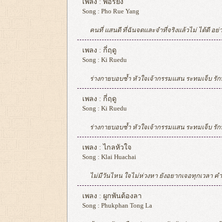
เพลง :
พอรึยัง
Song :
Pho Rue Yang
คนที่ แสนดี ที่ฉันจดและจำที่จริงแล้วไม่ ได้ดี อย่างที่เคยวาดฝันแต่ฉันหลงลืม ทุกที หวังให้เธอคนเดิมกลับคืนมา คำมั่น สัญญา กลายมาเป็นแค่ลมปากเปล่าที่เธอ พูดมา ทำดีแค่หนึ่งครั้งเพราะว่ายังมี โอกาส แต่ฉันทำดีแทบตายมามากแค่ไหน เพราะรักเธอ ฉันจึงยอมทุกทางเพื่อให้เธอแก้ ตัว รอให้เธอสำนึกว่ามันไม่สม ควร แต่เธอก็ยังทำซ้ำมันทุกครั้ง แล้วในตอนนี้ เธอ จะพอรึยัง ความดี เสี้ยว นึงที่เธอทำ ไม่ลบล้างสิ่งที่เคยผ่าน เพรา
เพลง :
กี่ฤดู
Song :
Ki Ruedu
ร่างกายบอบช้ำ หัวใจเจ้ากรรมแสน ระทมเจ็บ รักที่มีมายาวไกล ฝันที่มีที่วาดกันก่อน เคยเป็นอย่างนั้น เรื่องราวชีวิต ไม่เป็นดั่งคิดหวัง ที่ตั้งใจ รักที่มีมายาวไกล เหมือนว่าใครจะกั้นบังปิด ซึ่งเธอและฉัน กล่องดวงใจที่ฉันได้เคยฝากไว้ นานเพียงใดยังเป็นเพียงเธอเสมอ ไม่ว่ากี่ฤดู มันจะยังคงอยู่ ไม่ว่ากี่เรื่องราว ร้อยพันจะผ่านไป ต้องหมุนต่อไป กงเกวียนแห่งใจที่ ไม่มีเธอ รักที่มีมายาวไกล ทิ้งไว้เพียงรูปภาพเก่าเก่า ตราตรึงติดไว้ กล่องดวงใจที่ฉันได้เคยฝากไว้ นานเพียงใดยังเป็นเพียงเธอเสมอ ไม่ว่ากี่ฤดู มันจะยังคงอยู่ ไม่ว่ากี่เรื่องราว ร้อยพันจะผ่านพ้น คำว่ารักครั้งนี้จำต้องจากลา ดั่งว่าฟ้ากับสายลมแยกเราออก แต่ไ
เพลง :
กี่ฤดู
Song :
Ki Ruedu
ร่างกายบอบช้ำ หัวใจเจ้ากรรมแสน ระทมเจ็บ รักที่มีมายาวไกล ฝันที่มีที่วาดกันก่อน เคยเป็นอย่างนั้น เรื่องราวชีวิต ไม่เป็นดั่งคิดหวัง ที่ตั้งใจ รักที่มีมายาวไกล เหมือนว่าใครจะกั้นบังปิด ซึ่งเธอและฉัน กล่องดวงใจที่ฉันได้เคยฝากไว้ นานเพียงใดยังเป็นเพียงเธอเสมอ ไม่ว่ากี่ฤดู มันจะยังคงอยู่ ไม่ว่ากี่เรื่องราว ร้อยพันจะผ่านไป ต้องหมุนต่อไป กงเกวียนแห่งใจที่ ไม่มีเธอ รักที่มีมายาวไกล ทิ้งไว้เพียงรูปภาพเก่าเก่า ตราตรึงติดไว้ กล่องดวงใจที่ฉันได้เคยฝากไว้ นานเพียงใดยังเป็นเพียงเธอเสมอ ไม่ว่ากี่ฤดู มันจะยังคงอยู่ ไม่ว่ากี่เรื่องราว ร้อยพันจะผ่านพ้น คำว่ารักครั้งนี้จำต้องจากลา ดั่งว่าฟ้ากับสายลมแยกเราออก แต่ไ
เพลง :
ไกลหัวใจ
Song :
Klai Huachai
ไม่มีวันไหน ใจไม่ห่วงหา ยังอยากเจอทุกเวลา คำพูดเป็นร้อย คอยบอกกับฟ้า ว่าคนคนหนึ่ง นั้นคิดถึงเธอ เธอจากกันไปตั้งไกลแสนไกล ตรงนั้นเธอเป็นอย่างไรสบายดีไหม ส่วนฉันก็ยังเหมือนเดิม ยังคิดถึงทุกลมหายใจ ยังรักเธอไม่เคยจะเปลี่ยนไป ห่างแค่ไหนไกลกันซักเท่าไหร่ ไม่ไกลหัวใจ.. เราจะพบกันใน
เพลง :
ผูกพันต้องลา
Song :
Phukphan Tong La