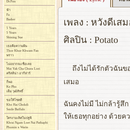
Dr.Fuu
ฟ้า
Fa
เพลง : หวังดีเส
Basher
5 Years
5 Years
ศิลปิน : Potato
Shining Star
เธอคือความฝัน
Thoe Khue Khwam Fan
พราว
ไม่อยากจะเชื่อเลย
ถึงไม่ได้รักตัวฉันข
Mai Yak Cha Chuea Loei
คริสติน่า อากีล่าร์
เสมอ
ก็พอ
Ko Pho
เต็ม วุฒิสิทธิ์
ขอให้โชคดี
ฉันคงไม่มี ไม่กล้ารู้ส
Kho Hai Chokdi
Smile Buffalo
ให้เธอทุกอย่าง ด้วยคว
ใครงามเลิศในปฐพี
Khrai Ngam Loet Nai Pathaphi
Phumin x Warin