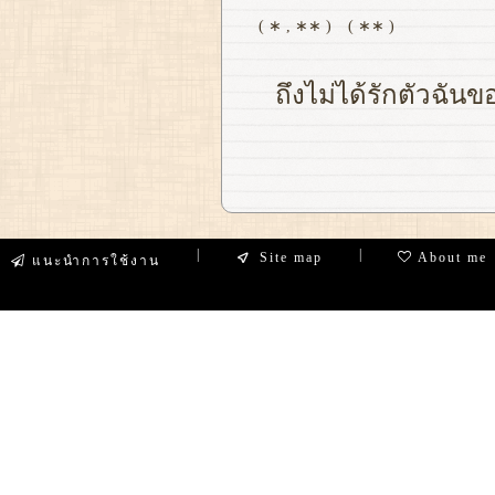
( ∗ , ∗∗ )
( ∗∗ )
ถึงไม่ได้รักตัวฉันข
|
|
Site map
About me
แนะนำการใช้งาน