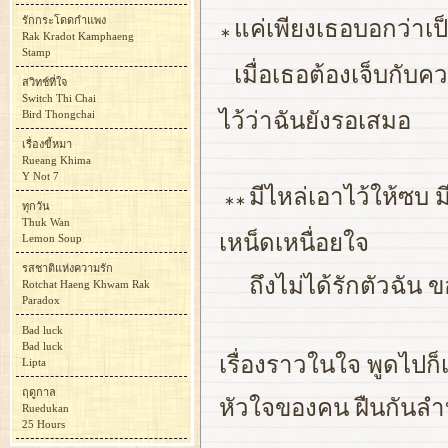
รักกระโดดกำแพง
แค่เพียงเธอบอกว่าเป็นเ
∗
Rak Kradot Kamphaeng
Stamp
เมื่อเธอต้องเจ็บกับ
สวิทช์ที่ใจ
Switch Thi Chai
Bird Thongchai
ไว้ว่าฉันยังรอเสมอ
เรื่องขี้หมา
Rueang Khima
Y Not 7
มีไหล่เอาไว้ให้ซบ ม
∗∗
ทุกวัน
Thuk Wan
เหน็ดเหนื่อยใจ
Lemon Soup
รสชาติแห่งความรัก
ถึงไม่ได้รักตัวฉัน 
Rotchat Haeng Khwam Rak
Paradox
Bad luck
Bad luck
เรื่องราวในใจ พูดไปก็เ
Lipta
ฤดูกาล
หัวใจของคน ฝืนกันลำบา
Ruedukan
25 Hours