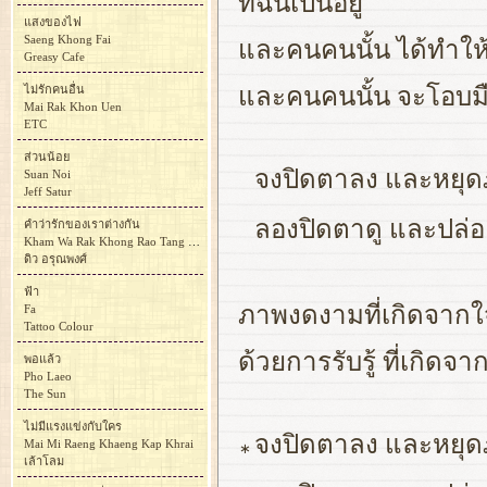
ที่ฉันเป็นอยู่
แสงของไฟ
Saeng Khong Fai
และคนคนนั้น ได้ทำให้ร
Greasy Cafe
ไม่รักคนอื่น
และคนคนนั้น จะโอบมื
Mai Rak Khon Uen
ETC
ส่วนน้อย
จงปิดตาลง และหยุดภาพ
Suan Noi
Jeff Satur
ลองปิดตาดู และปล่อย
คำว่ารักของเราต่างกัน
Kham Wa Rak Khong Rao Tang Kan
ดิว อรุณพงศ์
ฟ้า
ภาพงดงามที่เกิดจากใ
Fa
Tattoo Colour
ด้วยการรับรู้ ที่เกิ
พอแล้ว
Pho Laeo
The Sun
ไม่มีแรงแข่งกับใคร
จงปิดตาลง และหยุดภาพ
Mai Mi Raeng Khaeng Kap Khrai
∗
เล้าโลม