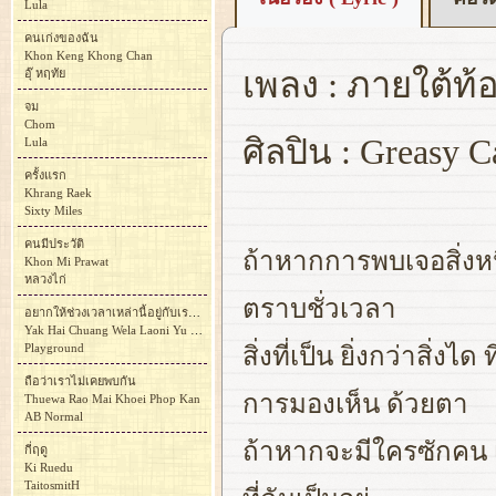
Lula
คนเก่งของฉัน
Khon Keng Khong Chan
เพลง : ภายใต้ท้
อุ๊ หฤทัย
จม
Chom
ศิลปิน : Greasy C
Lula
ครั้งแรก
Khrang Raek
Sixty Miles
คนมีประวัติ
ถ้าหากการพบเจอสิ่งหนึ
Khon Mi Prawat
หลวงไก่
ตราบชั่วเวลา
อยากให้ช่วงเวลาเหล่านี้อยู่กับเราไปนานนานได้ไหม
Yak Hai Chuang Wela Laoni Yu Kap Rao Pai Nan Nan Dai Mai
Playground
สิ่งที่เป็น ยิ่งกว่าสิ่งได
ถือว่าเราไม่เคยพบกัน
การมองเห็น ด้วยตา
Thuewa Rao Mai Khoei Phop Kan
AB Normal
ถ้าหากจะมีใครซักคน 
กี่ฤดู
Ki Ruedu
TaitosmitH