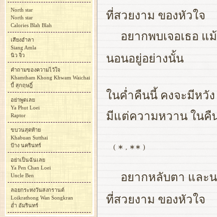
North star
ที่สวยงาม ของหัวใจ
North star
Calories Blah Blah
อยากพบเจอเธอ แม้จ
เสียงอำลา
Siang Amla
นิว จิ๋ว
นอนอยู่อย่างนั้น
คำถามของความไว้ใจ
Khamtham Khong Khwam Waichai
บี้ สุกฤษฎิ์
ในค่ำคืนนี้ คงจะมีหวัง
อย่าพูดเลย
Ya Phut Loei
มีแต่ความหวาน ในคืนที
Raptor
ขบวนสุดท้าย
Khabuan Sutthai
ป้าง นครินทร์
( ∗ , ∗∗ )
อย่าเป็นฉันเลย
Ya Pen Chan Loei
อยากหลับตา และนอน
Uncle Ben
ลอยกระทงวันสงกรานต์
ที่สวยงาม ของหัวใจ
Loikrathong Wan Songkran
อ่ำ อัมรินทร์