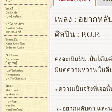
Asia7
โดเรมี
Do Re Mi
เพลง : อยากหลั
เบนซ์ พรชิตา
นักโทษประหาร
Nakthot Prahan
ศิลปิน : P.O.P.
แมว จิระศักดิ์
ใครคนนั้น
Khrai Khon Nan
Bedroom Audio
ณ บัด now
คงจะเป็นฝัน เป็นได้แค่น
Na Bat now
บี้ สุกฤษฎิ์
มีแต่ความหวาน ในคืนที
เฮอร์ไมโอน้อง
Hermionong
อูน TheChanisara
ไม่เคย
ความเป็นจริงที่เจอนั้น
∗
Mai Khoei
Synkornize
นอนน้อย
Non Noi
อยากหลับตา และนอน
∗∗
แชมป์ ศุภวัฒน์