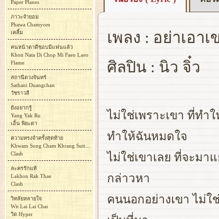
Paper Planes
ภาวะจำยอม
Phawa Chamyom
เพลง : อย่าเอาเขา
เคลิ้ม
คนหน้าตาดีชอบมีแฟนแล้ว
Khon Nata Di Chop Mi Faen Laeo
ศิลปิน : นิว จิ๋ว
Flame
สถานีดวงจันทร์
Sathani Duangchan
วัชราวลี
ยังอยากรู้
ไม่ใช่เพราะเขา ที่ทำให
Yang Yak Ru
เอิ้น พิยะดา
ทำให้ฉันหมดใจ
ความทรงจำครั้งสุดท้าย
Khwam Song Cham Khrang Sutthai
Clash
ไม่ใช่เขาเลย ที่จะมาแ
ละครรักแท้
กล่าวหา
Lakhon Rak Thae
Clash
คนนอกอย่างเขา ไม่ใช่ค
วิทลัยหลายใจ
Wit Lai Lai Chai
วิด Hyper