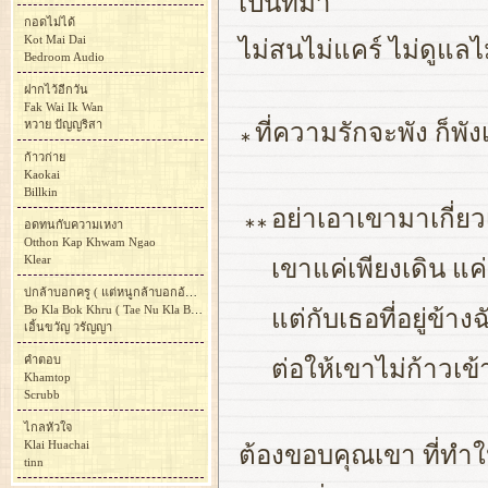
เป็นที่มา
กอดไม่ได้
Kot Mai Dai
ไม่สนไม่แคร์ ไม่ดูแล
Bedroom Audio
ฝากไว้อีกวัน
Fak Wai Ik Wan
หวาย ปัญญริสา
ที่ความรักจะพัง ก็พ
∗
ก้าวก่าย
Kaokai
Billkin
อย่าเอาเขามาเกี่ยวเร
∗∗
อดทนกับความเหงา
Otthon Kap Khwam Ngao
Klear
เขาแค่เพียงเดิน แค่
บ่กล้าบอกครู ( แต่หนูกล้าบอกอ้าย )
Bo Kla Bok Khru ( Tae Nu Kla Bok Ai )
แต่กับเธอที่อยู่ข้างฉ
เอิ้นขวัญ วรัญญา
คำตอบ
ต่อให้เขาไม่ก้าวเข้
Khamtop
Scrubb
ไกลหัวใจ
Klai Huachai
ต้องขอบคุณเขา ที่ทำให
tinn