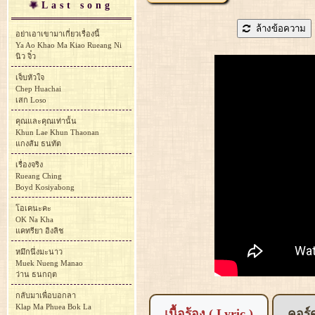
Last song
ล้างข้อความ
อย่าเอาเขามาเกี่ยวเรื่องนี้
Ya Ao Khao Ma Kiao Rueang Ni
นิว จิ๋ว
เจ็บหัวใจ
Chep Huachai
เสก Loso
คุณและคุณเท่านั้น
Khun Lae Khun Thaonan
แกงส้ม ธนทัต
เรื่องจริง
Rueang Ching
Boyd Kosiyabong
โอเคนะคะ
OK Na Kha
แคทรียา อิงลิช
หมึกนึ่งมะนาว
Muek Nueng Manao
ว่าน ธนกฤต
กลับมาเพื่อบอกลา
Klap Ma Phuea Bok La
เนื้อร้อง ( Lyric )
คอร์