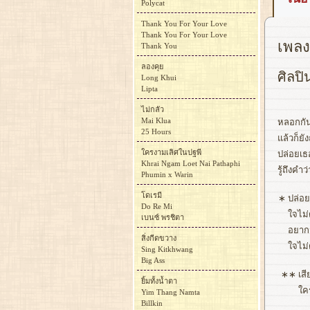
Polycat
Thank You For Your Love
Thank You For Your Love
เพลง
Thank You
ลองคุย
ศิลปิ
Long Khui
Lipta
ไม่กลัว
Mai Klua
หลอกกัน
25 Hours
แล้วก็ยั
ใครงามเลิศในปฐพี
ปล่อยเธ
Khrai Ngam Loet Nai Pathaphi
รู้ถึงค
Phumin x Warin
โดเรมี
∗
ปล่อย
Do Re Mi
ใจไม่
เบนซ์ พรชิตา
อยากจ
สิ่งกีดขวาง
ใจไม่
Sing Kitkhwang
Big Ass
∗∗
เสี
ยิ้มทั้งน้ำตา
ใค
Yim Thang Namta
Billkin