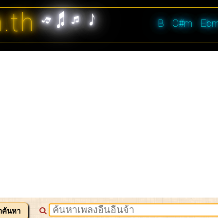
n.th
B
C#m
Eb
าค้นหา