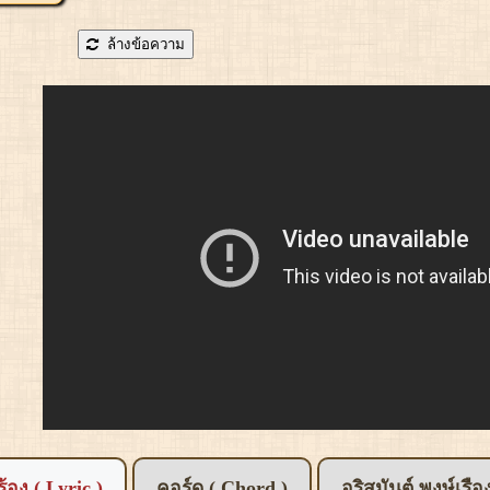
ล้างข้อความ
อร้อง ( Lyric )
คอร์ด ( Chord )
อริสมันต์ พงษ์เรื