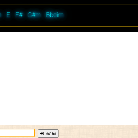
m
E
F#
G#m
Bbdim
ตกลง