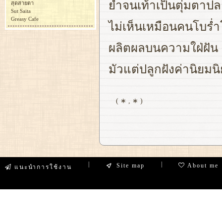
ย่ำจนเท้าเป็นตุ่มต
สุดสายตา
Sut Saita
Greasy Cafe
ไม่เห็นเหมือนคนโบร่
ผลิตผลบนความใฝ่ฝัน 
มัวแต่ปลูกฝังค่านิย
( ∗ , ∗ )
|
|
Site map
About me
แนะนำการใช้งาน