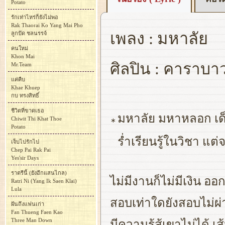
Potato
รักเท่าไหร่ก็ยังไม่พอ
Rak Thaorai Ko Yang Mai Pho
เพลง : มหาลัย
ลูกปัด ชลนรรจ์
คนใหม่
Khon Mai
ศิลปิน : คาราบา
Mr.Team
แค่คืบ
Khae Khuep
กบ ทรงสิทธิ์
ชีวิตที่ขาดเธอ
มหาลัย มหาหลอก เด
Chiwit Thi Khat Thoe
∗
Potato
ร่ำเรียนรู้ในวิชา แ
เจ็บไปรักไป
Chep Pai Rak Pai
Yes'sir Days
ราตรีนี้ (ยังอีกแสนไกล)
ไม่มีงานก็ไม่มีเงิน อ
Ratri Ni (Yang Ik Saen Klai)
Lula
สอบเท่าใดยังสอบไม่ผ่
ฝันถึงแฟนเก่า
Fan Thueng Faen Kao
Three Man Down
มีความรู้สู้เขาไม่ได้ เส