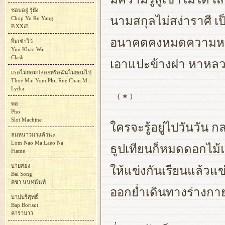
ชอบอยู่ รู้ยัง
นามสกุลไม่สง่าราศี 
Chop Yu Ru Yang
PiXXiE
อนาคตคงหมดความหมา
ยิ้มเข้าไว้
Yim Khao Wai
Clash
เอาแปะข้างฝา หาหลวงพ
เธอไม่ยอมปล่อยหรือฉันไม่ยอมไป
Thoe Mai Yom Ploi Rue Chan Mai Yom Pai
Lydia
( ∗ )
พอ
Pho
Slot Machine
ใครจะรู้อยู่ไปวันวัน 
ลมหนาวมาแล้วนะ
Lom Nao Ma Laeo Na
ธูปเทียนก็หมดดอกไม้
Flame
บ่ายสอง
ให้แข่งกันเรียนแล้วแข
Bai Song
คชา นนทนันท์
ออกย่ำเดินทางร่างกา
บาปบริสุทธิ์
Bap Borisut
คาราบาว