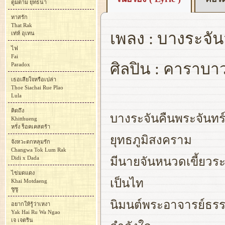
ตูมตาม ยุทธนา
ทาสรัก
That Rak
เพลง : บางระจัน
เท่ห์ อุเทน
ไฟ
Fai
ศิลปิน : คาราบา
Paradox
เธอเสียใจหรือเปล่า
Thoe Siachai Rue Plao
Lula
คิดถึง
บางระจันคืนพระจันทร์
Khitthueng
หรั่ง ร็อคเคสตร้า
ยุทธภูมิสงคราม
จังหวะตกหลุมรัก
Changwa Tok Lum Rak
Didi x Dada
มีนายจันหนวดเขี้ยว
ไข่มดแดง
เป็นไท
Khai Motdaeng
ซูซู
นิมนต์พระอาจารย์ธรรม
อยากให้รู้ว่าเหงา
Yak Hai Ru Wa Ngao
เจ เจตริน