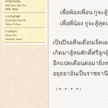
รักใครไม่เป็น
Rak Khrai Mai Pen
อัสนี วสันต์
เพื่อพ้องเพื่อน กูจะส
จากกันด้วยดี
Chak Kan Duai Di
เพื่อพี่น้อง กูจะสู้
Tattoo Colour
ถามหน่อย
Tham Noi
Saturday Seiko
เป็นปีจอคืนเดือนเจ็ดเ
เกิดมาสู้สมศักดิ์ศรีลู
อีกแปดเดือนต่อมายิ่ง
อยุธยาอันเป็นราชธานี
( ∗ , ∗ , ∗ , ∗ )