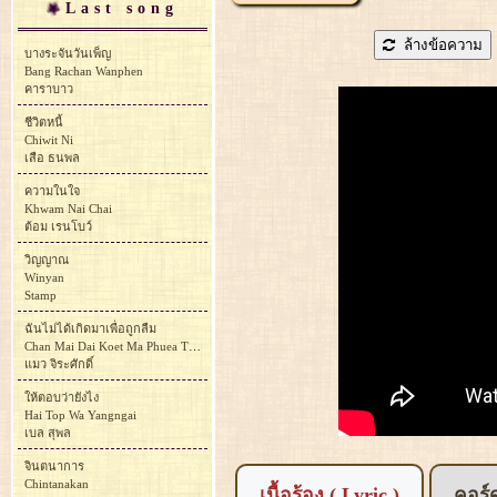
Last song
ล้างข้อความ
บางระจันวันเพ็ญ
Bang Rachan Wanphen
คาราบาว
ชีวิตหนี้
Chiwit Ni
เสือ ธนพล
ความในใจ
Khwam Nai Chai
ต้อม เรนโบว์
วิญญาณ
Winyan
Stamp
ฉันไม่ได้เกิดมาเพื่อถูกลืม
Chan Mai Dai Koet Ma Phuea Thuk Luem
แมว จิระศักดิ์
ให้ตอบว่ายังไง
Hai Top Wa Yangngai
เบล สุพล
จินตนาการ
Chintanakan
เนื้อร้อง ( Lyric )
คอร์