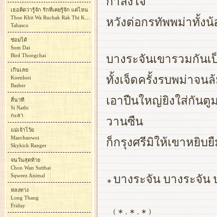
กำลังใจ
เธอคิดว่ารู้จัก รักที่เคยรู้จัก แค่ไหน
Thoe Khit Wa Ruchak Rak Thi Khoei Ruchak Khae Nai
หวังต่อกรทัพพม่าทั้งน้
Tabasco
ซ่อมได้
Som Dai
Bird Thongchai
บางระจันเขารวมกันเป็นห
เกินเลย
ทั้งเจ็ดครั้งรบพม่าจนล้
Koenloei
Basher
เอาปืนใหญ่ยิงใส่กันตู
สี่นาที
Si Nathi
กะลา
วานซืน
แม่เจ้าโว้ย
Maechaowoi
ก็กรุงศรีมิให้เขาหยิบย
Skykick Ranger
จนวันสุดท้าย
Chon Wan Sutthai
Sqweez Animal
บางระจัน บางระจัน บ
∗
หลงทาง
Long Thang
Friday
( ∗ , ∗ , ∗ )