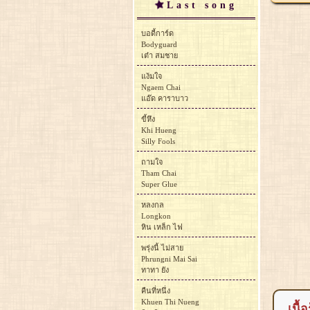
Last song
บอดี้การ์ด
Bodyguard
เต๋า สมชาย
แง้มใจ
Ngaem Chai
แอ๊ด คาราบาว
ขี้หึง
Khi Hueng
Silly Fools
ถามใจ
Tham Chai
Super Glue
หลงกล
Longkon
หิน เหล็ก ไฟ
พรุ่งนี้ ไม่สาย
Phrungni Mai Sai
ทาทา ยัง
คืนที่หนึ่ง
Khuen Thi Nueng
เนื้