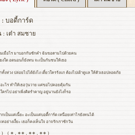
: บอดี้การ์ด
น : เต๋า สมชาย
เมื่อไร มาบอกกันซักคำ ฉันขอตามไปด้วยคน
เพียงใด อดนอนก็ยังทน จะเป็นกันชนให้เธอ
งรักทั้งห่วง ปล่อยไปได้ยังไง เดี๋ยวใครรังแก ต้องไปเฝ้าดูแล ให้ตัวเธอปลอดภัย
อะไร ทำให้เธอวุ่นวาย แค่ขอไปคอยคุ้มกัน
ใครไป อย่าเพิ่งคิดรำคาญ อยู่นานยังไงก็รอ
กเป็นแค่เนี้ยะ อะเป็นแค่บอดี้การ์ด เหนื่อยเท่าไรยังทนได้
มเทอย่างเงี้ยะ เธอก็คงเห็นใจ อาจรักเราซักวัน
 )
( ∗ , ∗∗ , ∗∗ , ∗∗ )