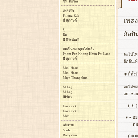
ชิน ชินวุฒ
เพลงรัก
Phleng Rak
เพลง 
บี้ สุกฤษฎิ์
รู้
ศิลปิ
Ru
บี พีระพัฒน์
ผมเป็นของคุณไปแล้ว
Phom Pen Khong Khun Pai Laeo
จะไปไหน
บี้ สุกฤษฎิ์
ดึกดื่น
Mini Heart
Mini Heart
∗
ก็ทั้
Miya Thongchua
จะไม่ขอ
M Leg
M Leg
อย่าชวน
Illslick
( ∗ )
Love sick
Love sick
Mild
∗∗
อยา
ทุ่
เสียดาย
Siadai
Bodyslam
( ∗∗