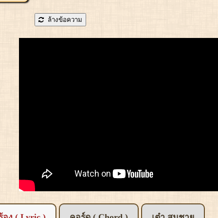
ล้างข้อความ
อร้อง ( Lyric )
คอร์ด ( Chord )
เต๋า สมชาย