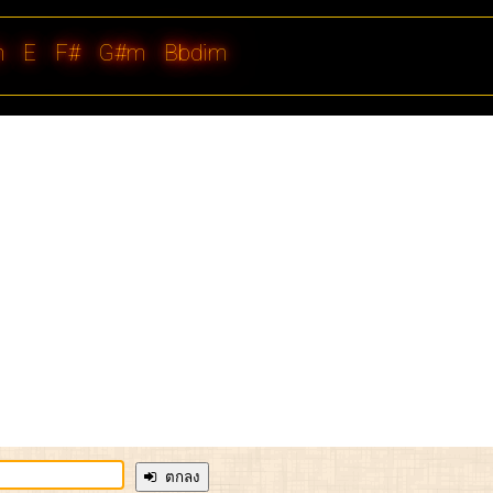
m
E
F#
G#m
Bbdim
ตกลง