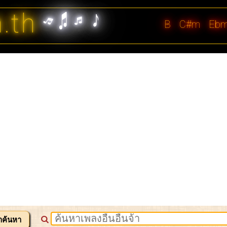
n.th
B
C#m
Eb
าค้นหา