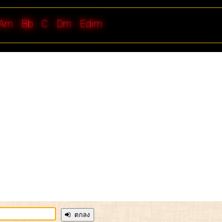
Am
Bb
C
Dm
Edim
ตกลง