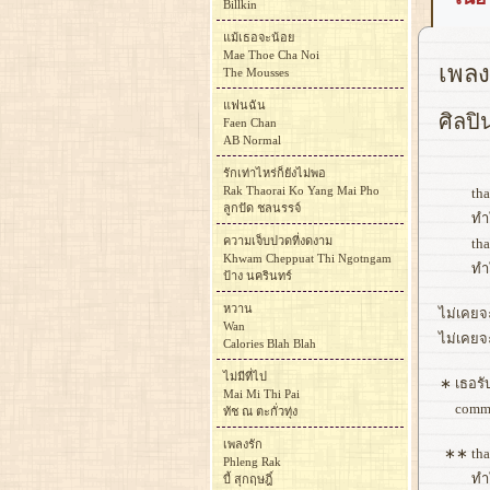
Billkin
แม้เธอจะน้อย
Mae Thoe Cha Noi
เพลง
The Mousses
แฟนฉัน
ศิลปิ
Faen Chan
AB Normal
รักเท่าไหร่ก็ยังไม่พอ
Rak Thaorai Ko Yang Mai Pho
tha
ลูกปัด ชลนรรจ์
ทำใ
ความเจ็บปวดที่งดงาม
tha
Khwam Cheppuat Thi Ngotngam
ทำใ
ป้าง นครินทร์
หวาน
ไม่เคยจะ
Wan
ไม่เคยจะ
Calories Blah Blah
ไม่มีที่ไป
∗
เธอรับ
Mai Mi Thi Pai
comme
ทัช ณ ตะกั่วทุ่ง
เพลงรัก
∗∗
tha
Phleng Rak
ทำใ
บี้ สุกฤษฎิ์