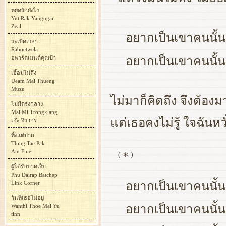
หยุดรักยังไง
Yut Rak Yangngai
Zeal
อยากเป็นเขาคนนั้น
ระเบิดเวลา
Raboetwela
อพาร์ตเมนต์คุณป้า
อยากเป็นเขาคนนั้น 
เอื้อมไม่ถึง
Ueam Mai Thueng
Muzu
ไม่มาก็คิดถึง จึงต้อ
ไม่มีตรงกลาง
Mai Mi Trongklang
แต่เธอคงไม่รู้ ใจฉันห
เอ๊ะ จิรากร
ทิ้งแต่ปาก
Thing Tae Pak
Am Fine
( ∗ )
ผู้ได้รับบาดเจ็บ
Phu Dairap Batchep
Link Corner
อยากเป็นเขาคนนั้น
วันที่เธอไม่อยู่
Wanthi Thoe Mai Yu
อยากเป็นเขาคนนั้น ค
tinn