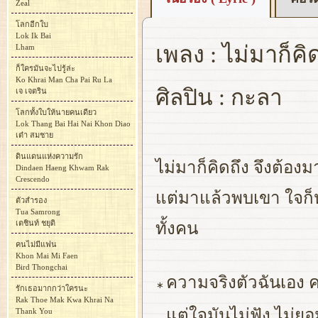
Zeal
โลกอีกใบ
Lok Ik Bai
เพลง : ไม่มาก็คิ
Lham
ก็ใครมันจะไปรู้ล่ะ
Ko Khrai Man Cha Pai Ru La
ศิลปิน : กะลา
เจ เจตริน
โลกทั้งใบให้นายคนเดียว
Lok Thang Bai Hai Nai Khon Diao
เต๋า สมชาย
ดินแดนแห่งความรัก
ไม่มาก็คิดถึง จึงต้อ
Dindaen Haeng Khwam Rak
Crescendo
แต่มาแล้วพบเขา ใจก็ห
ตัวสำรอง
Tua Samrong
เตชินท์ ชยุติ
ทั้งคน
คนไม่มีแฟน
Khon Mai Mi Faen
Bird Thongchai
ความจริงตัวฉันเอง ค
∗
รักเธอมากกว่าใครนะ
Rak Thoe Mak Kwa Khrai Na
แต่ใจมันไม่ฟัง ไม่ยอ
Thank You