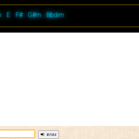
m
E
F#
G#m
Bbdim
ตกลง