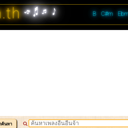
n.th
B
C#m
Eb
าค้นหา