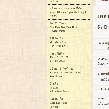
So Cool
อย่าเอาความเหงามาลงที่ฉัน
Ya Ao Khwam Ngao Ma Long Thi Chan
เพลง
นิว จิ๋ว
รักแท้ในใจเธอ
ศิลปิ
Rak Thae Nai Chai Thoe
แกงส้ม ธนทัต
ไม่มีอีกแล้ว
Mai Mi Ik Laeo
∗∗
อยู
ปราโมทย์ วิเลปะนะ
ไม่
ถามมาได้ไง
Tham Ma Dai Ngai
everythi
โรส ศิรินทิพย์
ใจฉันเอง
อย่าบอกว่าฉันรักเธอ
Ya Bok Wa Chan Rak Thoe
∗
แล้วน
โดม ปกรณ์
แม้ฉั
อีกแล้ว
Ik Laeo
( ∗∗
โป้ โยคีเพลย์บอย
everythi
เวลาเธอยิ้ม
Wela Thoe Yim
แก้มแดง
Polycat