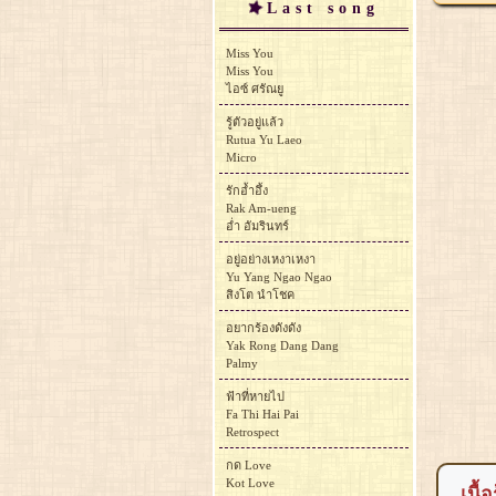
Last song
Miss You
Miss You
ไอซ์ ศรัณยู
รู้ตัวอยู่แล้ว
Rutua Yu Laeo
Micro
รักอ้ำอึ้ง
Rak Am-ueng
อ่ำ อัมรินทร์
อยู่อย่างเหงาเหงา
Yu Yang Ngao Ngao
สิงโต นำโชค
อยากร้องดังดัง
Yak Rong Dang Dang
Palmy
ฟ้าที่หายไป
Fa Thi Hai Pai
Retrospect
กด Love
Kot Love
เนื้