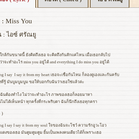
 : Miss You
น : ไอซ์ ศรัณยู
่ใกล้กันขนาดนี้ ยังคิดถึงเธอ จะคิดถึงกันสักแค่ไหน เมื่อเธอกลับไป
ว่าจะทำอะไร miss you อยู่ได้ and everything I do miss you อยู่ได้
ng I say I say it from my heart เธอจะเชื่อกันไหม ก็ลองดูเองและกันครับ
ที่รู้ มันบูมบูมบูม ขอให้บอกกับฉันว่าเธอใช่แล้วล่ะ
ี้ฉันต้องทำไง ไม่ว่าจะทำอะไร ภาพของเธอก็ลอยมาหา
นไม่ได้เห็นหน้า ทุกครั้งที่กระพริบตา ฉันก็นึกถึงเธอทุกครา
 )
ng I say I say it from my soul ใจของฉันจะโชว์ ความรักอูวะโอว
แดงของเธอ มันตูมตูมตูม ยิ้มเป็นเพลงคนเดียวได้ก็เพราะเธอ