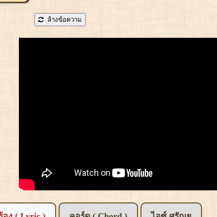
ล้างข้อความ
อร้อง ( Lyric )
คอร์ด ( Chord )
ไอซ์ ศรัณยู