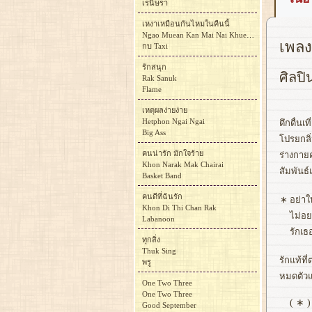
เรนิษรา
เหงาเหมือนกันไหมในคืนนี้
Ngao Muean Kan Mai Nai Khuen Ni
เพลง
กบ Taxi
รักสนุก
ศิลปิ
Rak Sanuk
Flame
เหตุผลง่ายง่าย
Hetphon Ngai Ngai
ดึกดื่นเ
Big Ass
โปรยกลิ
คนน่ารัก มักใจร้าย
ร่างกาย
Khon Narak Mak Chairai
สัมพันธ์
Basket Band
คนดีที่ฉันรัก
∗
อย่าใ
Khon Di Thi Chan Rak
ไม่อย
Labanoon
รักเธ
ทุกสิ่ง
Thuk Sing
รักแท้ที
พรู
หมดตัวแ
One Two Three
One Two Three
( ∗ )
Good September