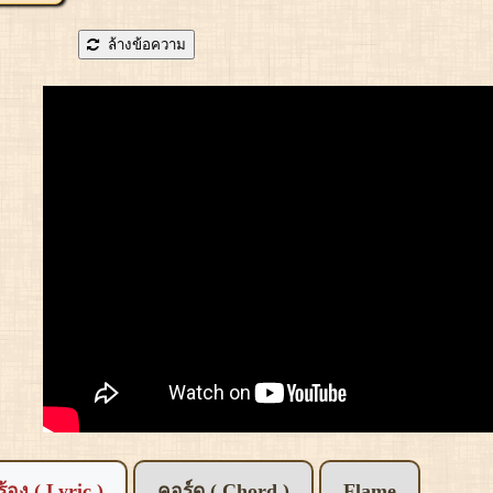
ล้างข้อความ
อร้อง ( Lyric )
คอร์ด ( Chord )
Flame