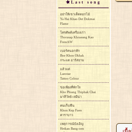
Last song
อย่าให้เขาเด็ดดอกไม้
Ya Hai Khao Det Dokmai
Flame
โทรศัพท์เครื่องเก่า
Thorasap Khrueang Kao
FrenchW
เบอร์คนอกหัก
Boe Khon Okhak
กระแต อาร์สยาม
แล้วแต่
Laeotae
Tattoo Colour
ขอเพียงที่พักใจ
Kho Phiang Thiphak Chai
มาลีวัลย์ เจมีน่า
คนเก็บฟืน
Khon Kep Fuen
คาราบาว
เหตุการณ์บังเอิญ
Hetkan Bang-oen
เนื้