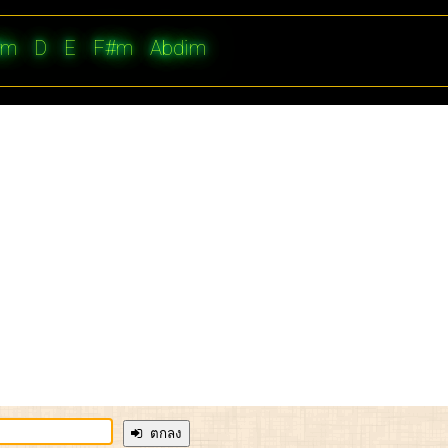
#m
D
E
F#m
Abdim
ตกลง