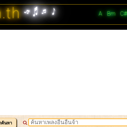
n.th
A
Bm
C
าค้นหา