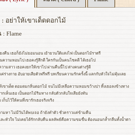
 : อย่าให้เขาเด็ดดอกไม้
น : Flame
ที่ยงคืน เธอก็ยังไม่ยอมนอน เย้ายวนใต้แสงไฟ เป็นดอกไม้ราตรี
่นความหอมไป เธอคงรู้สึกดี ใครกันเป็นคนโชคดี ได้เธอไป
ความสาว เธอคงยกให้เขาไป ผ่านคืนนี้ไป ต่างคนต่างรู้ดี
แค่ร่างกาย อับอายเสียตัวฟรีฟรี บทเรียนความรักครั้งนี้ แลกกับหัวใจไม่คุ้มเลย
ห้เขาเด็ด ดอมดมกลิ่นดอกไม้ จนไม่มีเหลือความหอมขว้างปา ทิ้งเธอลงข้างทาง
ากเห็นเธอ เป็นดอกไม้ริมทาง กลับตัวกลับใจเสียยังทัน
อ เก็บไว้ให้คนที่เขารักเธอจริงจริง
่ตามหา ไม่มีวันได้พบเจอ ถ้ายังทำตัว ชั่วคราวแค่ข้ามคืน
ละหัวใจ ไม่เคยได้รักกลับคืน ผลลัพธ์คือความขมขื่น ต้องนอนกล้ำกลืนทั้งน้ำตา